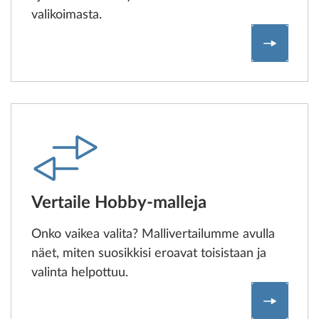
valikoimasta.
Konfigur
Vertaile Hobby-malleja
Onko vaikea valita? Mallivertailumme avulla
näet, miten suosikkisi eroavat toisistaan ja
valinta helpottuu.
Mallivert