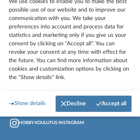
We use cookies to enable you to make the best
possible use of our website and to improve our
communication with you. We take your
preferences into account and process data for
statistics and marketing only if you give us your
consent by clicking on "Accept all". You can
Sivun alkuun
revoke your consent at any time with effect for
HOBBY FACEBOOK
the future. You can find more information about
cookies and customization options by clicking on
the "Show details" link.
BEACHY FACEBOOK
HOBBY INSTAGRAM
Show details
Decline
Accept all
HOBBY KOULUTUS INSTAGRAM