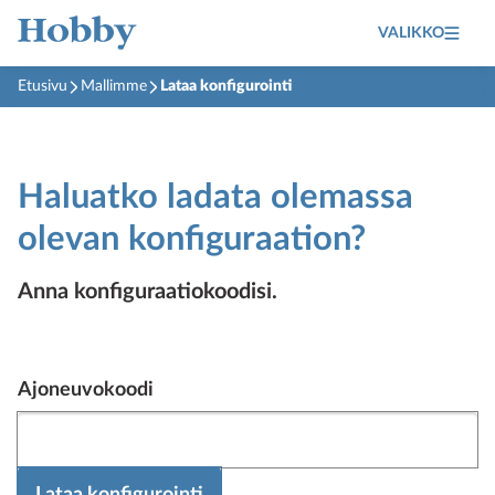
VALIKKO
Etusivu
Mallimme
Lataa konfigurointi
Haluatko ladata olemassa
olevan konfiguraation?
Anna konfiguraatiokoodisi.
Ajoneuvokoodi data
Ajoneuvokoodi
Lataa konfigurointi