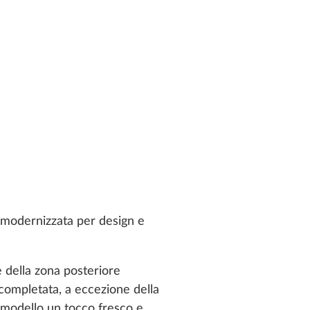
 modernizzata per design e
 e della zona posteriore
completata, a eccezione della
 modello un tocco fresco e