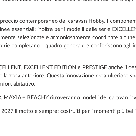
l’approccio contemporaneo dei caravan Hobby. I component
linee essenziali; inoltre per i modelli delle serie EXC
mente selezionate e armoniosamente coordinate alcune n
erie completano il quadro generale e conferiscono agli in
 EXCELLENT, EXCELLENT EDITION e PRESTIGE anche il desi
la zona anteriore. Questa innovazione crea ulteriore spazi
fort abitativo.
R, MAXIA e BEACHY ritroveranno modelli dei caravan inva
 2027 il motto è sempre: costruiti per i momenti più belli