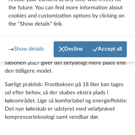
the future. You can find more information about
cookies and customization options by clicking on
Køleskabet som køkkenets hjerte
the "Show details" link.
Ud over de generelle visuelle facelift i
køkkenområdet får DE LUXE-modellerne (bortset
Show details
Decline
Accept all
fra 460 LU) et nyt køleskab på 160 liter. Fra og med
sæsonen 2027 giver det betydeligt mere plads end
den tidligere model.
Særligt praktisk: Frostboksen på 18 liter kan tages
ud efter behov, så der skabes ekstra plads i
køleområdet. Lige så komfortabel og energieffektiv:
Det nye køleskab er udstyret med velafprøvet
kompressorteknologi samt vendbar dør.