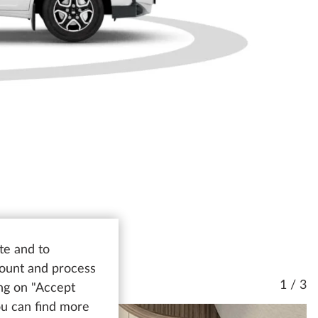
te and to
count and process
1 / 3
ing on "Accept
You can find more