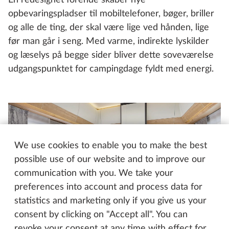
En redesignet forende skaber nye
opbevaringspladser til mobiltelefoner, bøger, briller
og alle de ting, der skal være lige ved hånden, lige
før man går i seng. Med varme, indirekte lyskilder
og læselys på begge sider bliver dette soveværelse
udgangspunktet for campingdage fyldt med energi.
We use cookies to enable you to make the best
possible use of our website and to improve our
communication with you. We take your
preferences into account and process data for
statistics and marketing only if you give us your
consent by clicking on "Accept all". You can
revoke your consent at any time with effect for
Hobby EXCELLENT EDITION 540 WLU