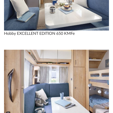
fra 274.950 kr.
Konfigurer
Sammenlign
Hobby EXCELLENT EDITION 650 KMFe
Tekniske data
EXCELLENT EDITION
540 WLU
4