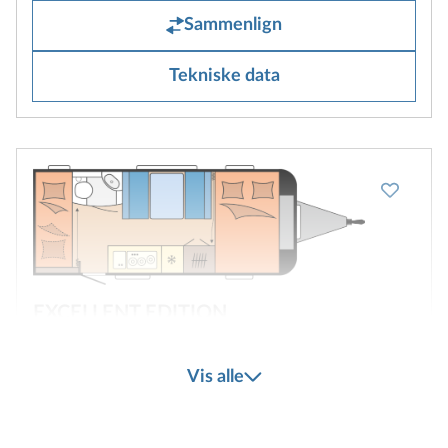
Sammenlign
Tekniske data
EXCELLENT EDITION
490 KMF
Vis alle
3
2