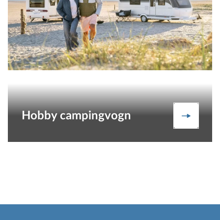
Hobby campingvogn
Camping