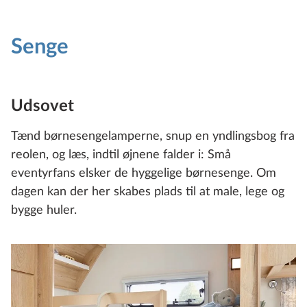
4
fra 274.950 kr.
Senge
Konfigurer
Sammenlign
Udsovet
Tekniske data
Tænd børnesengelamperne, snup en yndlingsbog fra
reolen, og læs, indtil øjnene falder i: Små
eventyrfans elsker de hyggelige børnesenge. Om
dagen kan der her skabes plads til at male, lege og
bygge huler.
EXCELLENT EDITION
545 KMF