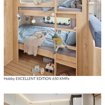
3
2
fra 293.950 kr.
Konfigurer
Sammenlign
Tekniske data
Hobby EXCELLENT EDITION 650 KMFe
EXCELLENT EDITION
650 KMFe