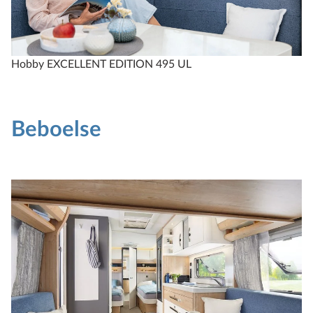
fra 263.950 kr.
Konfigurer
Hobby EXCELLENT EDITION 495 UL
Sammenlign
Tekniske data
Beboelse
EXCELLENT EDITION
540 UL
4