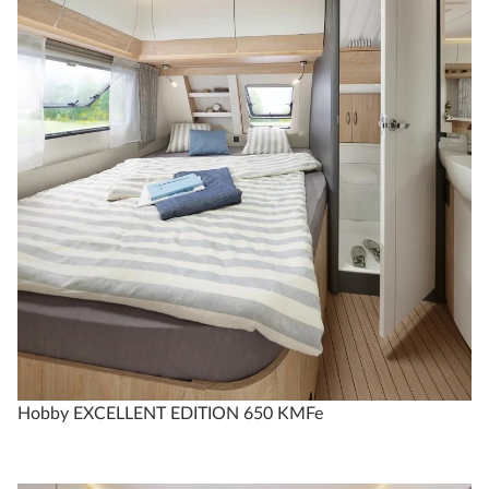
3
2
fra 318.950 kr.
Konfigurer
Sammenlign
Tekniske data
Hobby EXCELLENT EDITION 650 KMFe