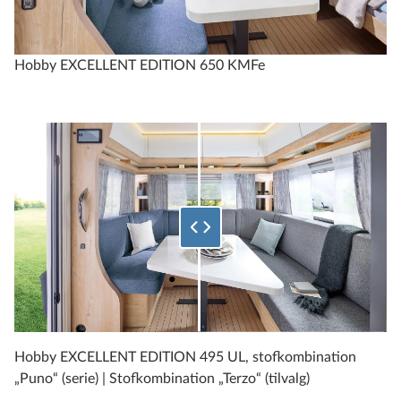
fra 286.950 kr.
Hobby EXCELLENT EDITION 650 KMFe
Konfigurer
Sammenlign
Vælg hvor stor en procentdel af det nederste billede der skal v
Tekniske data
EXCELLENT EDITION
540 UFf
Hobby EXCELLENT EDITION 495 UL, stofkombination
„Puno“ (serie) | Stofkombination „Terzo“ (tilvalg)