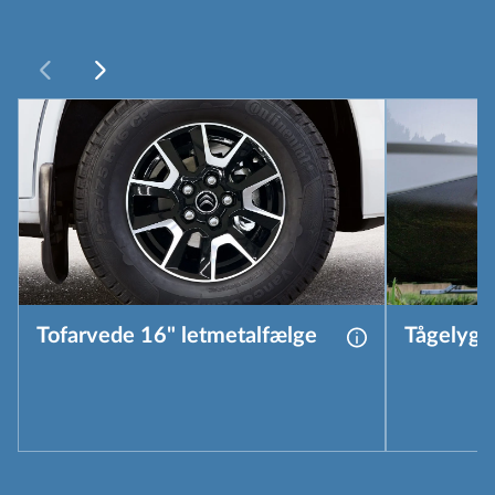
Tofarvede 16" letmetalfælge
Tågelygt
Mere information