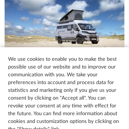
We use cookies to enable you to make the best
possible use of our website and to improve our
ONTOUR VAN 600 FT MED HÆVETAG
communication with you. We take your
Vores van med hævetag
preferences into account and process data for
statistics and marketing only if you give us your
Din camper bliver endnu mere fleksibel med Rocket
consent by clicking on "Accept all". You can
Roof-hævetaget, flere sovepladser og ekstra
revoke your consent at any time with effect for
opbevaringsplads – og med yderligere Rocket
the future. You can find more information about
Camper-valgmuligheder skaber du den helt enkelt
cookies and customization options by clicking on
efter dine ønsker.