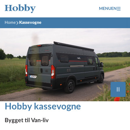
MENUEN
Home
Kassevogne
Hobby kassevogne
Bygget til Van-liv