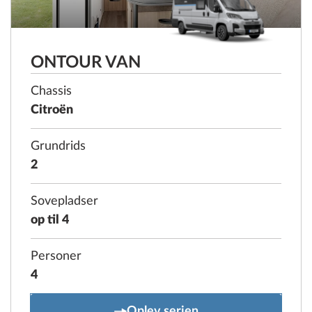
ONTOUR VAN
Chassis
Citroën
Grundrids
2
Sovepladser
op til 4
Personer
4
ONTOUR VAN
Oplev serien