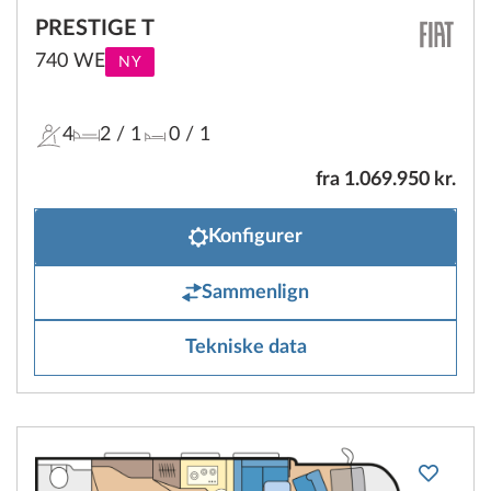
PRESTIGE T
740 WE
NY
4
2
/ 1
0
/ 1
fra 1.069.950 kr.
Konfigurer
Sammenlign
Tekniske data