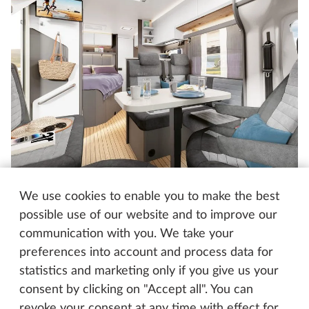
We use cookies to enable you to make the best
Hobby PRESTIGE T 710 GE
possible use of our website and to improve our
communication with you. We take your
preferences into account and process data for
Sammenligning dag-/natvisning
statistics and marketing only if you give us your
consent by clicking on "Accept all". You can
Vælg hvor stor en procentdel af det nederste billede der skal v
revoke your consent at any time with effect for