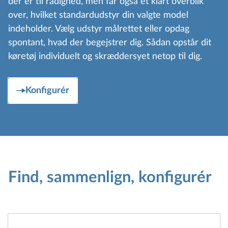
der er til rådighed, men får også et klart overblik
over, hvilket standardudstyr din valgte model
indeholder. Vælg udstyr målrettet eller opdag
spontant, hvad der begejstrer dig. Sådan opstår dit
køretøj individuelt og skræddersyet netop til dig.
Konfigurér
Find, sammenlign, konfigurér