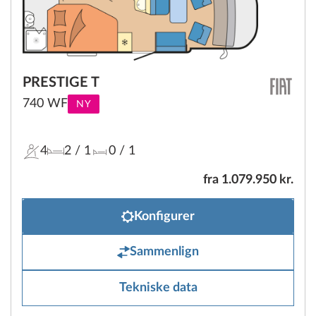
PRESTIGE T
740 WF
NY
4
2
/ 1
0
/ 1
fra 1.079.950 kr.
Konfigurer
Sammenlign
Tekniske data