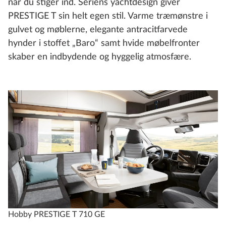
når du stiger ind. Seriens yachtdesign giver
PRESTIGE T sin helt egen stil. Varme træmønstre i
gulvet og møblerne, elegante antracitfarvede
hynder i stoffet „Baro“ samt hvide møbelfronter
skaber en indbydende og hyggelig atmosfære.
Hobby PRESTIGE T 710 GE