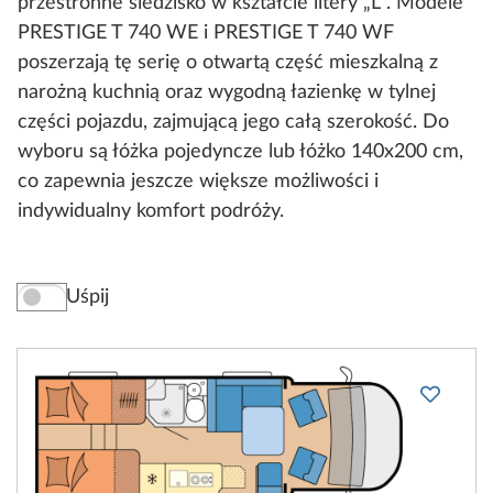
przestronne siedzisko w kształcie litery „L“. Modele
PRESTIGE T 740 WE i PRESTIGE T 740 WF
poszerzają tę serię o otwartą część mieszkalną z
narożną kuchnią oraz wygodną łazienkę w tylnej
części pojazdu, zajmującą jego całą szerokość. Do
wyboru są łóżka pojedyncze lub łóżko 140x200 cm,
co zapewnia jeszcze większe możliwości i
indywidualny komfort podróży.
Uśpij