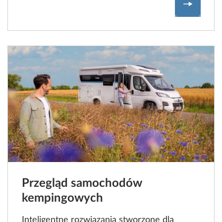
Przegląd
Przegląd samochodów
kempingowych
Inteligentne rozwiązania stworzone dla