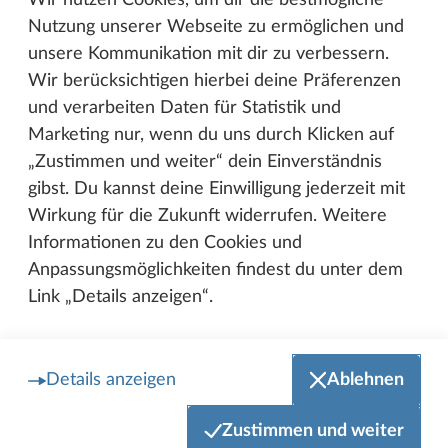
Wir nutzen Cookies, um dir die bestmögliche
Nutzung unserer Webseite zu ermöglichen und
unsere Kommunikation mit dir zu verbessern.
Wir berücksichtigen hierbei deine Präferenzen
und verarbeiten Daten für Statistik und
Marketing nur, wenn du uns durch Klicken auf
„Zustimmen und weiter“ dein Einverständnis
gibst. Du kannst deine Einwilligung jederzeit mit
Wirkung für die Zukunft widerrufen. Weitere
Informationen zu den Cookies und
Updates in Küche und Bad
Anpassungsmöglichkeiten findest du unter dem
Link „Details anzeigen“.
Ab der Saison 2027 wird die indirekte Beleuchtung
auch im Küchenbereich fortgeführt. Alle
Küchenrückwände erhalten zudem multifunktionale
Details anzeigen
Ablehnen
Küchenrückwand in welcher Insekten‑ und
Mückenschutz sowie Steckdosen und Lichtschalter
Zustimmen und weiter
integriert sind. Das neue graphitgraue Dekor an