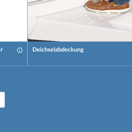
r
Deichselabdeckung
Weitere Informationen zu WW Auflaufbremssys