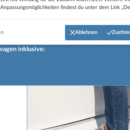
Anpassungsmöglichkeiten findest du unter dem Link „Det
attung profitierst du von zahlreichen durchdachten Aus
nthalten sind – für noch mehr Komfort auf jeder Reise.
en
Ablehnen
Zustim
wagen inklusive: