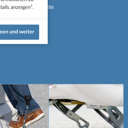
ails anzeigen“.
stattungsmerkmalen, die
men und weiter