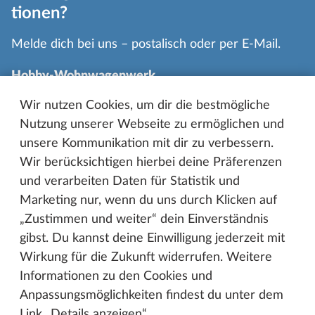
tionen?
Melde dich bei uns – postalisch oder per E-Mail.
Hobby-Wohnwagenwerk
Ing. Harald Striewski GmbH
Wir nutzen Cookies, um dir die bestmögliche
Nutzung unserer Webseite zu ermöglichen und
Harald-Striewski-Straße 15
unsere Kommunikation mit dir zu verbessern.
24787 Fockbek/Rendsburg
Wir berücksichtigen hierbei deine Präferenzen
04331 606-0
und verarbeiten Daten für Statistik und
info@hobby-caravan.de
Marketing nur, wenn du uns durch Klicken auf
„Zustimmen und weiter“ dein Einverständnis
gibst. Du kannst deine Einwilligung jederzeit mit
Wirkung für die Zukunft widerrufen. Weitere
Informationen zu den Cookies und
Anpassungsmöglichkeiten findest du unter dem
Link „Details anzeigen“.