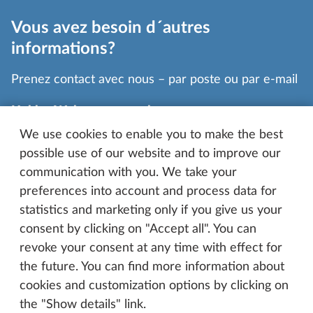
Vous avez besoin d´autres
informations?
Prenez contact avec nous – par poste ou par e-mail
Hobby-Wohnwagenwerk
Ing. Harald Striewski GmbH
We use cookies to enable you to make the best
possible use of our website and to improve our
Harald-Striewski-Straße 15
communication with you. We take your
24787 Fockbek/Rendsburg
preferences into account and process data for
statistics and marketing only if you give us your
04331 606-0
consent by clicking on "Accept all". You can
info@hobby-caravan.de
revoke your consent at any time with effect for
the future. You can find more information about
cookies and customization options by clicking on
the "Show details" link.