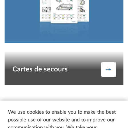
Cartes de secours
Les cart
We use cookies to enable you to make the best
possible use of our website and to improve our
communication with you. We take your