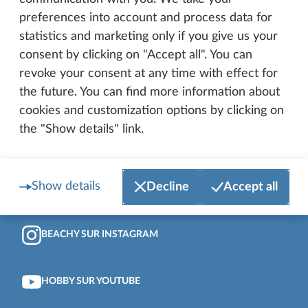
preferences into account and process data for
Vers le haut de la page
statistics and marketing only if you give us your
HOBBY SUR FACEBOOK
consent by clicking on "Accept all". You can
revoke your consent at any time with effect for
the future. You can find more information about
BEACHY SUR FACEBOOK
cookies and customization options by clicking on
the "Show details" link.
HOBBY SUR INSTAGRAM
Show details
Decline
Accept all
HOBBY FORMATION SUR INSTAGRAM
BEACHY SUR INSTAGRAM
HOBBY SUR YOUTUBE