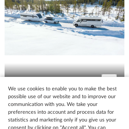
Costruiti per le vacanze invernali
I nostri
We use cookies to enable you to make the best
possible use of our website and to improve our
communication with you. We take your
preferences into account and process data for
statistics and marketing only if you give us your
consent by clicking on "Accept all". You can