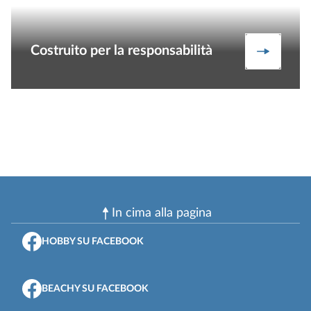
Costruito per la responsabilità
Sostenib
In cima alla pagina
HOBBY SU FACEBOOK
BEACHY SU FACEBOOK