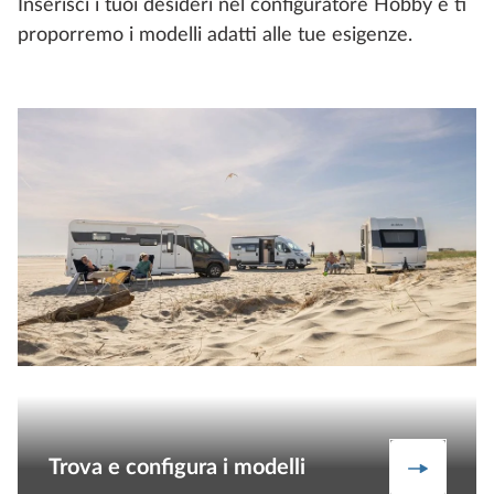
Inserisci i tuoi desideri nel configuratore Hobby e ti
proporremo i modelli adatti alle tue esigenze.
Trova e configura i modelli
Scopri la