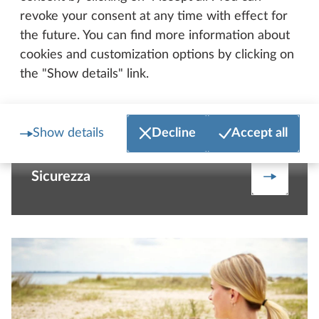
revoke your consent at any time with effect for
the future. You can find more information about
cookies and customization options by clicking on
the "Show details" link.
Show details
Decline
Accept all
Sicurezza
Maggiori