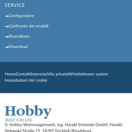
SERVICE
Configuratore
Confronto dei modelli
Rivenditore
Download
Home
Contatti
Impronta
Vita privata
Whistleblower system
Impostazioni dei cookie
© Hobby-Wohnwagenwerk, Ing. Harald Striewski GmbH, Harald-
Striewski-Straße 15, 24787 Fockbek/Rendsburg