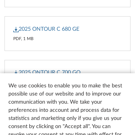
2025 ONTOUR C 680 GE
PDF, 1 MB
2025 ONTOUR C 700 GQ
PDF, 1 MB
We use cookies to enable you to make the best
possible use of our website and to improve our
communication with you. We take your
preferences into account and process data for
2025 ONTOUR T 700 F
statistics and marketing only if you give us your
consent by clicking on "Accept all". You can
PDF, 1 MB
revoke your consent at any time with effect for