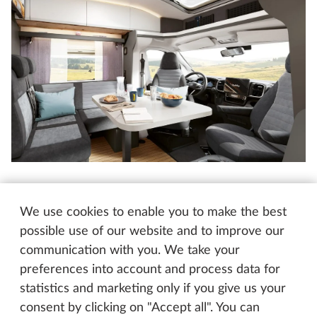
PRESTIGE T
La perfilada más elegante
We use cookies to enable you to make the best
possible use of our website and to improve our
La serie PRESTIGE T se renueva por completo para
communication with you. We take your
la nueva temporada. Toda la zona de estar y la
preferences into account and process data for
cocina incorporan un mobiliario rediseñado. Los
statistics and marketing only if you give us your
armarios altillos continuos con iluminación indirecta,
consent by clicking on "Accept all". You can