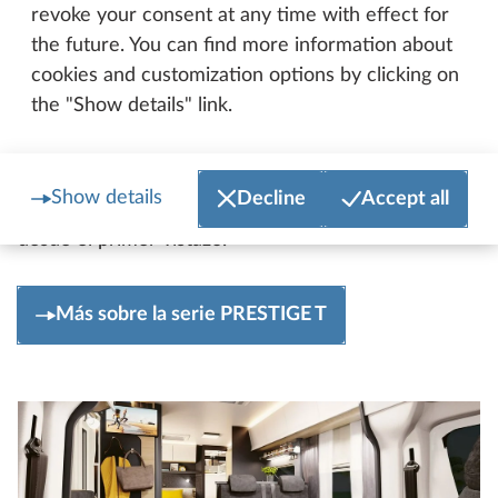
las líneas más depuradas y los cierres Pushlock
revoke your consent at any time with effect for
integrados aportan al interior una imagen elegante y
the future. You can find more information about
atemporal. El conjunto se completa con un suelo de
cookies and customization options by clicking on
inspiración náutica que ya destacó en la PRESTIGE
the "Show details" link.
VAN como uno de sus elementos de diseño más
característicos. Esta imagen se ve reforzada por el
nuevo detalle decorativo en rojo oscuro del diseño
Show details
Decline
Accept all
exterior. Su elegante carácter deportivo se aprecia
desde el primer vistazo.
Más sobre la serie PRESTIGE T