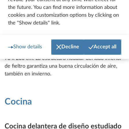
hasta tres camas con una capacidad de carga de
the future. You can find more information about
100 kg cada una. Mediante un sistema de perfiles
cookies and customization options by clicking on
encajables se obtienen en unos instantes dos camas
the "Show details" link.
superiores de 76 x 200 cm, con sus
correspondientes somieres y colchones. La cama
inferior está formada por tres cojines grandes y un
Show details
Decline
Accept all
módulo cobertor con una superficie de descanso de
73 x 200 cm. La estructura nodular del lado inferior
de fieltro garantiza una buena circulación de aire,
también en invierno.
Cocina
Cocina delantera de diseño estudiado