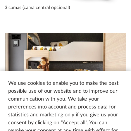
3 camas (cama central opcional)
Es
We use cookies to enable you to make the best
possible use of our website and to improve our
communication with you. We take your
preferences into account and process data for
Dormitorio y recreo
statistics and marketing only if you give us your
consent by clicking on "Accept all". You can
La popa multifuncional puede alojar una litera de
revoke your consent at any time with effect for