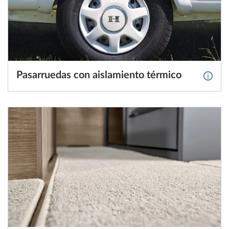
Pasarruedas con aislamiento térmico
Más i