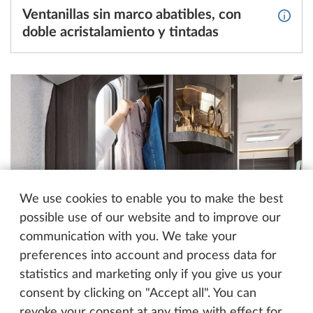
Ventanillas sin marco abatibles, con
Más in
doble acristalamiento y tintadas
We use cookies to enable you to make the best
possible use of our website and to improve our
communication with you. We take your
preferences into account and process data for
Perchero calefactado
Más i
statistics and marketing only if you give us your
consent by clicking on "Accept all". You can
revoke your consent at any time with effect for