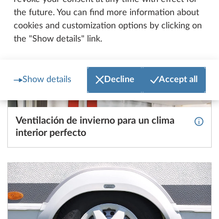
the future. You can find more information about
cookies and customization options by clicking on
the "Show details" link.
Show details
Decline
Accept all
Ventilación de invierno para un clima
Más in
interior perfecto