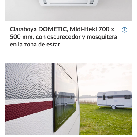
Claraboya DOMETIC, Midi-Heki 700 x
Más i
500 mm, con oscurecedor y mosquitera
en la zona de estar