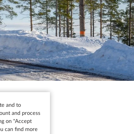
te and to
count and process
id
ing on "Accept
You can find more