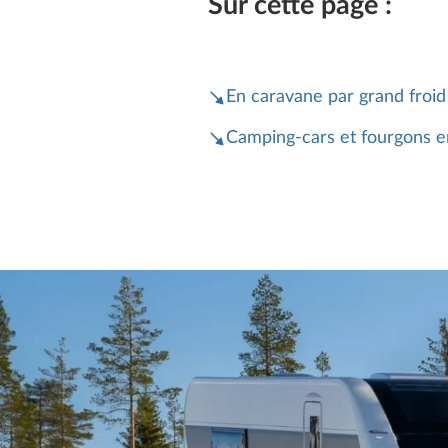
Sur cette page :
En caravane par grand froid
Camping-cars et fourgons e