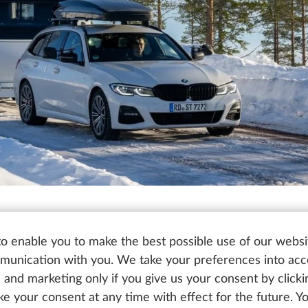
o enable you to make the best possible use of our websi
unication with you. We take your preferences into ac
n caravane par grand fro
cs and marketing only if you give us your consent by click
oke your consent at any time with effect for the future. 