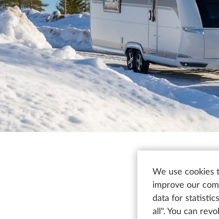
We use cookies t
improve our comm
E
data for statisti
all". You can rev