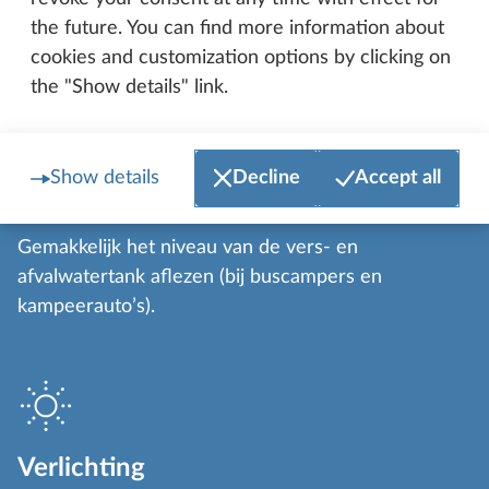
buurt van uw voertuig. Zo kan op warme dagen ook
the future. You can find more information about
uw huisdier onbekommerd even uitrusten.
2
cookies and customization options by clicking on
the "Show details" link.
Show details
Decline
Accept all
Vers- en afvalwater
Gemakkelijk het niveau van de vers- en
afvalwatertank aflezen (bij buscampers en
kampeerauto’s).
Verlichting