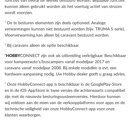
functies van overal ter wereld bestuurd worden. Bepaalde functies
kunnen alleen gebruikt worden als het voertuig actief van stroom
wordt voorzien.
2
De te besturen elementen zijn deels optioneel. Analoge
verwarmingen kunnen niet bestuurd worden (bijv. TRUMA S-serie).
Vloerverwarming kan alleen bij caravans bestuurd worden.
3
Bij caravans alleen als optie beschikbaar.
4
HOBBY
CONNECT zijn ook als uitbreiding verkrijgbaar. Beschikbaar
voor kampeerauto’s/buscampers vanaf modeljaar 2017 en
caravans vanaf modeljaar 2008. Bij enkele modellen is evt. een
hardware-aanpassing nodig. Uw Hobby-dealer geeft u graag advies.
5
Onze HobbyConnect-app is beschikbaar in de GooglePlay-Store
en in de iOS-AppStore in twee versies die achterwaarts compatibel
zijn met de nieuwste besturingssysteemversies. Hierdoor kunnen
wij voldoen aan de eisen van de verkoopplatforms voor apps en de
technische veiligheid van onze HobbyConnect-app voor onze
klanten waarborgen.