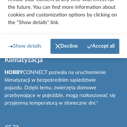
inteligentnego pilota: włącz lub wyłącz radio (w
the future. You can find more information about
samochodach kempingowych) i steruj instalacją
cookies and customization options by clicking on
satelitarną.
the "Show details" link.
Show details
Decline
Accept all
Klimatyzacja
HOBBY
CONNECT pozwala na uruchomienie
klimatyzacji w bezpośrednim sąsiedztwie
pojazdu. Dzięki temu, zwierzęta domowe
przebywające w pojeździe, mogą rozkoszować się
przyjemną temperaturą w słoneczne dni.
2