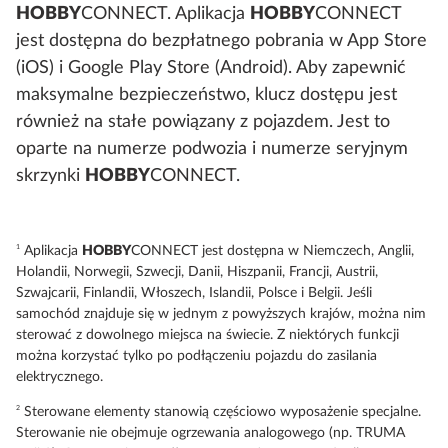
HOBBY
CONNECT. Aplikacja
HOBBY
CONNECT
jest dostępna do bezpłatnego pobrania w App Store
(iOS) i Google Play Store (Android). Aby zapewnić
maksymalne bezpieczeństwo, klucz dostępu jest
również na stałe powiązany z pojazdem. Jest to
oparte na numerze podwozia i numerze seryjnym
skrzynki
HOBBY
CONNECT.
1
Aplikacja
HOBBY
CONNECT jest dostępna w Niemczech, Anglii,
Holandii, Norwegii, Szwecji, Danii, Hiszpanii, Francji, Austrii,
Szwajcarii, Finlandii, Włoszech, Islandii, Polsce i Belgii. Jeśli
samochód znajduje się w jednym z powyższych krajów, można nim
sterować z dowolnego miejsca na świecie. Z niektórych funkcji
można korzystać tylko po podłączeniu pojazdu do zasilania
elektrycznego.
2
Sterowane elementy stanowią częściowo wyposażenie specjalne.
Sterowanie nie obejmuje ogrzewania analogowego (np. TRUMA