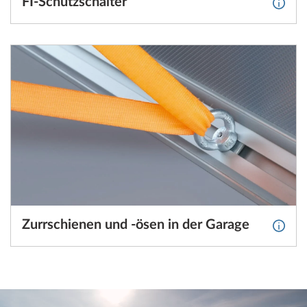
FI-Schutzschalter
Weite
Zurrschienen und -ösen in der Garage