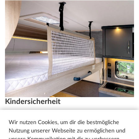
Kindersicherheit
Alle Familien-Fahrzeuge besitzen einen
Wir nutzen Cookies, um dir die bestmögliche
Rausfallschutz für die oberen Kinderbetten oder
Nutzung unserer Webseite zu ermöglichen und
Alkoven - für ruhige und sichere Nächte für die