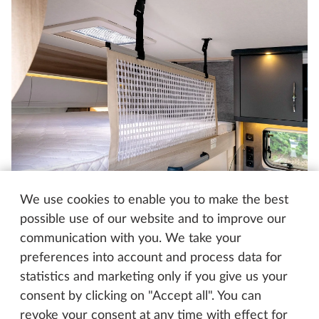
We use cookies to enable you to make the best
possible use of our website and to improve our
Kinderbeveiliging
communication with you. We take your
Alle gezinsvoertuigen hebben een uitvalbeveiliging
preferences into account and process data for
voor de bovenste kinderbedden of alkoven – voor
statistics and marketing only if you give us your
rustige en veilige nachten voor de allerkleinsten en
consent by clicking on "Accept all". You can
de groten.
revoke your consent at any time with effect for