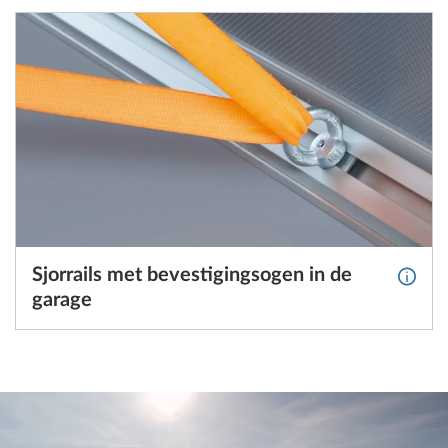
Sjorrails met bevestigingsogen in de
Meer i
garage