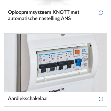
Oploopremsysteem KNOTT met
Meer 
automatische nastelling ANS
Aardlekschakelaar
Meer 