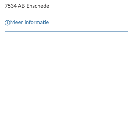
7534 AB Enschede
Meer informatie
Dealer bellen
Contactformulier
Reinders Rekreatie Leeuwarden B.V.
8938 AA Leeuwarden
Meer informatie
Dealer bellen