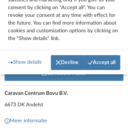
statistics and marketing only if you give us your
Camper en Caravan Service Nederweert BV CCS
consent by clicking on "Accept all". You can
Nederweert
revoke your consent at any time with effect for
6031 SP Nederweert
the future. You can find more information about
cookies and customization options by clicking on
Meer informatie
the "Show details" link.
Dealer bellen
Show details
Decline
Accept all
Contactformulier
Caravan Centrum Bovu B.V.
6673 DK Andelst
Meer informatie