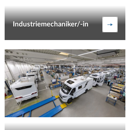
Industriemechaniker/-in
Jetzt en