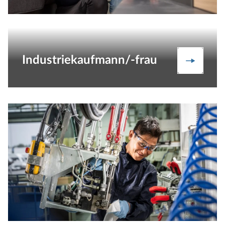
Industriekaufmann/-frau
Jetzt en