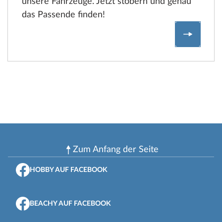
unsere Fahrzeuge. Jetzt stöbern und genau
das Passende finden!
Stellena
Zum Anfang der Seite
HOBBY AUF FACEBOOK
BEACHY AUF FACEBOOK