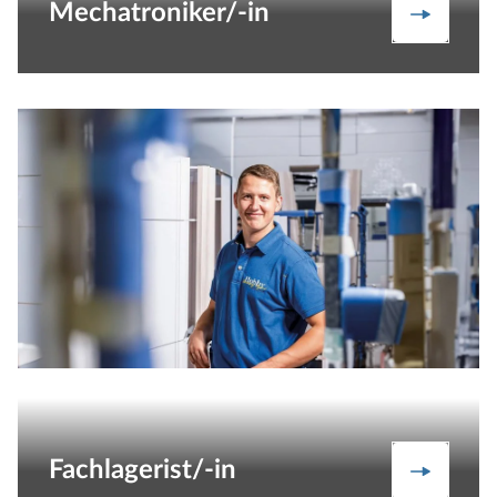
Mechatroniker/-in
Mechatro
Fachlagerist/-in
Fachlage