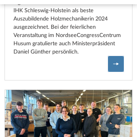
eigenen Reihen: Jördis Groth wurde von der
IHK Schleswig-Holstein als beste
Auszubildende Holzmechanikerin 2024
ausgezeichnet. Bei der feierlichen
Veranstaltung im NordseeCongressCentrum
Husum gratulierte auch Ministerpräsident
Daniel Günther persönlich.
Landesb