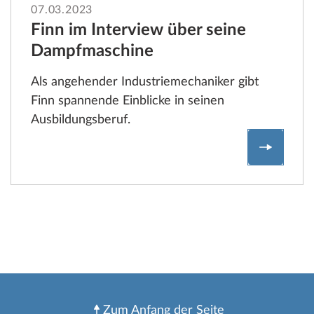
07.03.2023
Finn im Interview über seine
Dampfmaschine
Als angehender Industriemechaniker gibt
Finn spannende Einblicke in seinen
Ausbildungsberuf.
Fragen b
Zum Anfang der Seite