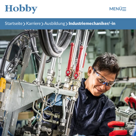
MENÜ
Startseite
Karriere
Ausbildung
Industriemechaniker/-in