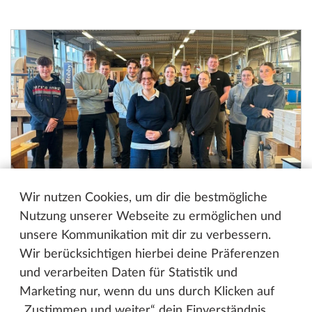
Wir nutzen Cookies, um dir die bestmögliche
Nutzung unserer Webseite zu ermöglichen und
29.04.2024
unsere Kommunikation mit dir zu verbessern.
Die Zukunft gestalten: Ein
Wir berücksichtigen hierbei deine Präferenzen
Einblick in das Herz der
und verarbeiten Daten für Statistik und
Ausbildung bei Hobby
Marketing nur, wenn du uns durch Klicken auf
„Zustimmen und weiter“ dein Einverständnis
Die Ausbildung junger Talente spielt eine