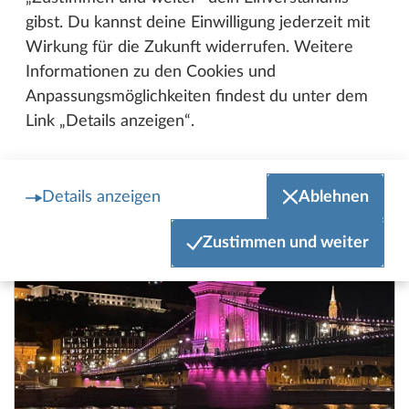
gibst. Du kannst deine Einwilligung jederzeit mit
entscheidende Rolle für die Zukunft unseres
Wirkung für die Zukunft widerrufen. Weitere
Unternehmens. Laura Masuhr aus dem
Informationen zu den Cookies und
Marketing-Team hat Claudia Schwab, HR-
Anpassungsmöglichkeiten findest du unter dem
Expertin für das Ausbildungsmanagement,
Link „Details anzeigen“.
getroffen.
Die Zuku
Details anzeigen
Ablehnen
Zustimmen und weiter