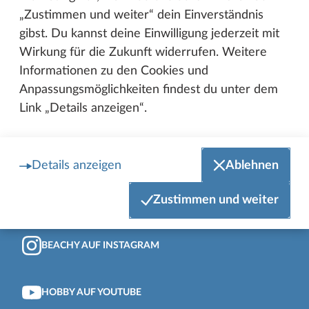
„Zustimmen und weiter“ dein Einverständnis
Zum Anfang der Seite
gibst. Du kannst deine Einwilligung jederzeit mit
Wirkung für die Zukunft widerrufen. Weitere
HOBBY AUF FACEBOOK
Informationen zu den Cookies und
Anpassungsmöglichkeiten findest du unter dem
BEACHY AUF FACEBOOK
Link „Details anzeigen“.
HOBBY AUF INSTAGRAM
Details anzeigen
Ablehnen
HOBBY AUSBILDUNG AUF INSTAGRAM
Zustimmen und weiter
BEACHY AUF INSTAGRAM
HOBBY AUF YOUTUBE