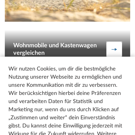
Wohnmobile und Kastenwagen
zum Verg
vergleichen
Wir nutzen Cookies, um dir die bestmögliche
Nutzung unserer Webseite zu ermöglichen und
unsere Kommunikation mit dir zu verbessern.
Wir berücksichtigen hierbei deine Präferenzen
Zum Anfang der Seite
und verarbeiten Daten für Statistik und
Marketing nur, wenn du uns durch Klicken auf
HOBBY AUF FACEBOOK
„Zustimmen und weiter“ dein Einverständnis
gibst. Du kannst deine Einwilligung jederzeit mit
BEACHY AUF FACEBOOK
Wirkung für die Zukunft widerrufen. Weitere