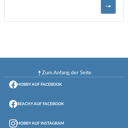
Mein er
Zum Anfang der Seite
HOBBY AUF FACEBOOK
BEACHY AUF FACEBOOK
HOBBY AUF INSTAGRAM