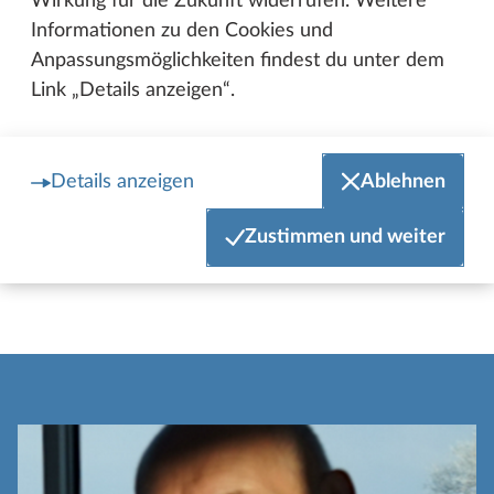
Wirkung für die Zukunft widerrufen. Weitere
Informationen zu den Cookies und
Anpassungsmöglichkeiten findest du unter dem
Link „Details anzeigen“.
Details anzeigen
Ablehnen
Annecy wird auch Venedig der Alpen genannt. Durch die
Di
Zustimmen und weiter
zahlreichen Kanäle der Stadt fließt das blaugrüne Wasser
er
der Gebirgsflüsse zum See.
Wa