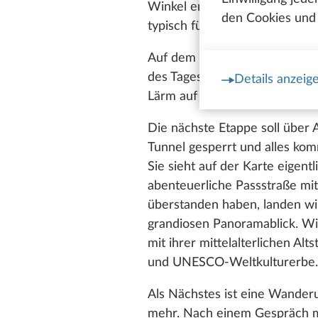
Winkel entdecken. Die Küche is
den Cookies und 
typisch für die Region ist.
Auf dem malerisch an einem H
des Tages mit einem energisc
Details anzeig
Lärm auf dem Fahrzeugdach, 
Die nächste Etappe soll über 
Tunnel gesperrt und alles kom
Sie sieht auf der Karte eigentl
abenteuerliche Passstraße mit
überstanden haben, landen wir
grandiosen Panoramablick. Wir
mit ihrer mittelalterlichen Al
und UNESCO-Weltkulturerbe.
Als Nächstes ist eine Wander
mehr. Nach einem Gespräch mi