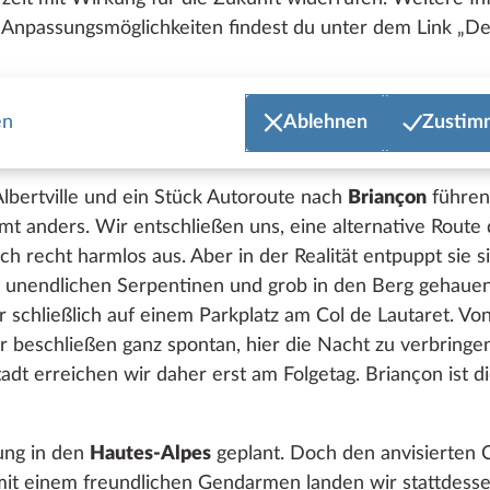
t französisch und wie üblich in Frankreich steht vor all
Anpassungsmöglichkeiten findest du unter dem Link „Det
ang über der Stadt gelegenen Camping Municipal endet
hen Gewitter. Die recht großen Hagelkörner machen zw
en
Ablehnen
Zustim
aber der VANTANA steckt sie Gott sei Dank ohne erken
Albertville und ein Stück Autoroute nach
Briançon
führen.
mt anders. Wir entschließen uns, eine alternative Rout
ich recht harmlos aus. Aber in der Realität entpuppt sie s
 unendlichen Serpentinen und grob in den Berg gehauene
 schließlich auf einem Parkplatz am Col de Lautaret. Vo
 beschließen ganz spontan, hier die Nacht zu verbringe
tstadt erreichen wir daher erst am Folgetag. Briançon ist 
ung in den
Hautes-Alpes
geplant. Doch den anvisierten C
t einem freundlichen Gendarmen landen wir stattdessen 