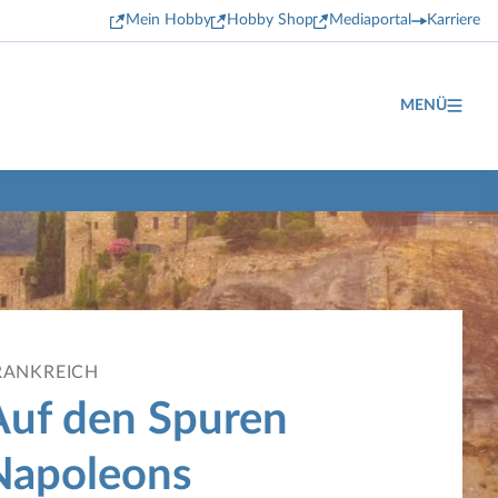
Mein Hobby
Hobby Shop
Mediaportal
Karriere
MENÜ
RANKREICH
Auf den Spuren
Napoleons