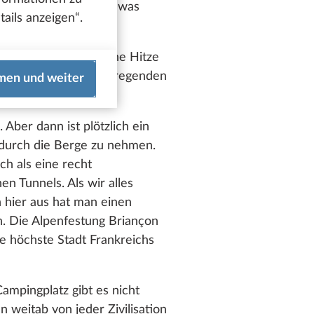
em das auf der Karte, was
ails anzeigen“.
 dann die sommerliche Hitze
ar einen Besorgnis erregenden
men und weiter
nbare Spuren weg.
 Aber dann ist plötzlich ein
e durch die Berge zu nehmen.
ich als eine recht
n Tunnels. Als wir alles
n hier aus hat man einen
n. Die Alpenfestung Briançon
die höchste Stadt Frankreichs
ampingplatz gibt es nicht
weitab von jeder Zivilisation