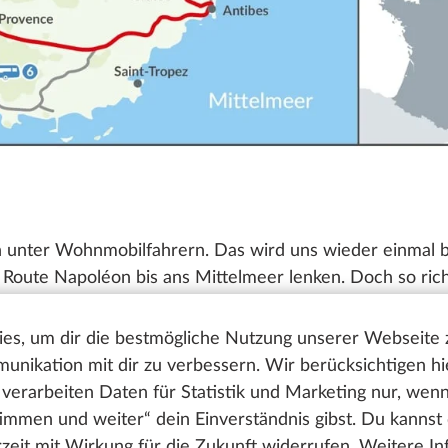
an unter Wohnmobilfahrern. Das wird uns wieder einmal 
ute Napoléon bis ans Mittelmeer lenken. Doch so richti
lpes de Savoie und den südlich angrenzenden Alpes-de-H
spontane Abstecher gar nicht vermeiden lassen.
es, um dir die bestmögliche Nutzung unserer Webseite
nikation mit dir zu verbessern. Wir berücksichtigen hi
ht und der Auftakt unserer Reise. Man nennt die Stadt a
verarbeiten Daten für Statistik und Marketing nur, wen
 Grund: Der gepflegte alte Stadtkern wird von zahlreic
timmen und weiter“ dein Einverständnis gibst. Du kannst
eßen. Man kann hier über alte Steinbrücken spazieren u
erzeit mit Wirkung für die Zukunft widerrufen. Weitere I