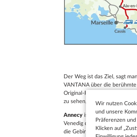
Der Weg ist das Ziel, sagt m
VANTANA über die berühmte Ro
Original-Route, denn in den A
zu sehen, dass sich ein paar 
Wir nutzen Cooki
und unsere Kommu
Annecy
ist das erste Highlig
Präferenzen und 
Venedig der Alpen. Nicht ohne
Klicken auf „Zus
die Gebirgsbäche zum See fli
Einwilligung jed