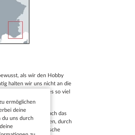
bewusst, als wir den Hobby
g halten wir uns nicht an die
aute-Provence gibt es so viel
 zu ermöglichen
erbei deine
m gleichnamigen See auch das
n du uns durch
hen Kanälen durchzogen, durch
 deine
nd immer neue malerische
nformationen zu