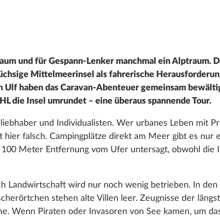
 Traum und für Gespann-Lenker manchmal ein Alptraum. 
wüchsige Mittelmeerinsel als fahrerische Herausforder
n Ulf haben das Caravan-Abenteuer gemeinsam bewälti
L die Insel umrundet – eine überaus spannende Tour.
turliebhaber und Individualisten. Wer urbanes Leben mit
st hier falsch. Campingplätze direkt am Meer gibt es nur
uf 100 Meter Entfernung vom Ufer untersagt, obwohl die
uch Landwirtschaft wird nur noch wenig betrieben. In den
scherörtchen stehen alte Villen leer. Zeugnisse der längs
rme. Wenn Piraten oder Invasoren von See kamen, um das