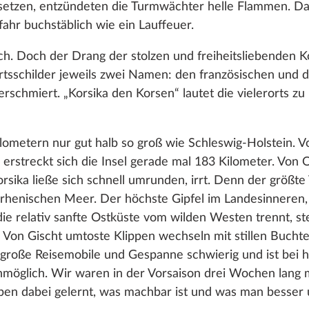
esetzen, entzündeten die Turmwächter helle Flammen. Dad
hr buchstäblich wie ein Lauffeuer.
sch. Doch der Drang der stolzen und freiheitsliebenden K
rtsschilder jeweils zwei Namen: den französischen und d
erschmiert. „Korsika den Korsen“ lautet die vielerorts z
ilometern nur gut halb so groß wie Schleswig-Holstein. 
rstreckt sich die Insel gerade mal 183 Kilometer. Von 
sika ließe sich schnell umrunden, irrt. Denn der größte Te
rrhenischen Meer. Der höchste Gipfel im Landesinneren, 
ie relativ sanfte Ostküste vom wilden Westen trennt, st
 Von Gischt umtoste Klippen wechseln mit stillen Bucht
für große Reisemobile und Gespanne schwierig und ist b
nmöglich. Wir waren in der Vorsaison drei Wochen lan
ben dabei gelernt, was machbar ist und was man besser 