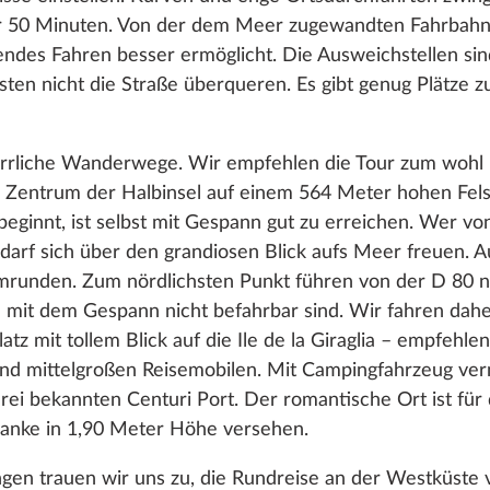
r 50 Minuten. Von der dem Meer zugewandten Fahrbahn a
ndes Fahren besser ermöglicht. Die Ausweichstellen sind
en nicht die Straße überqueren. Es gibt genug Plätze z
herrliche Wanderwege. Wir empfehlen die Tour zum woh
 Zentrum der Halbinsel auf einem 564 Meter hohen Fels
ginnt, ist selbst mit Gespann gut zu erreichen. Wer von
 darf sich über den grandiosen Blick aufs Meer freuen. A
mrunden. Zum nördlichsten Punkt führen von der D 80 nur
e mit dem Gespann nicht befahrbar sind. Wir fahren dahe
atz mit tollem Blick auf die Ile de la Giraglia – empfehl
und mittelgroßen Reisemobilen. Mit Campingfahrzeug ver
rei bekannten Centuri Port. Der romantische Ort ist für
hranke in 1,90 Meter Höhe versehen.
gen trauen wir uns zu, die Rundreise an der Westküste