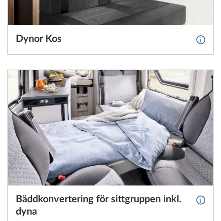
Dynor Kos
Mer i
Bäddkonvertering för sittgruppen inkl.
Mer in
dyna