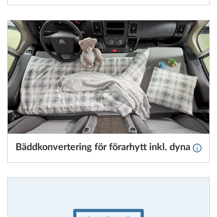
Bäddkonvertering för förarhytt inkl. dyna
Mer in