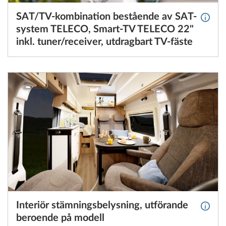
SAT/TV-kombination bestående av SAT-
Mer i
system TELECO, Smart-TV TELECO 22"
inkl. tuner/receiver, utdragbart TV-fäste
Interiör stämningsbelysning, utförande
Mer in
beroende på modell