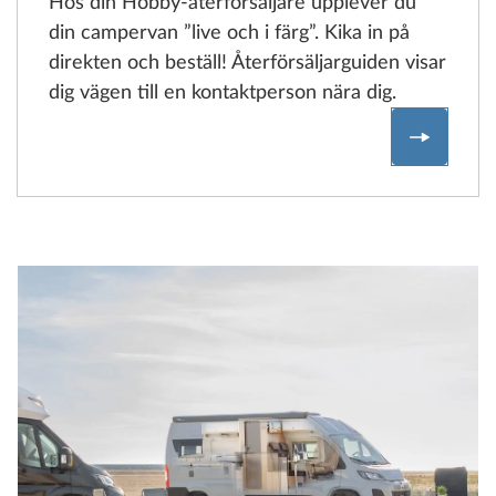
Hos din Hobby-återförsäljare upplever du
din campervan ”live och i färg”. Kika in på
direkten och beställ! Återförsäljarguiden visar
dig vägen till en kontaktperson nära dig.
Hitta åt