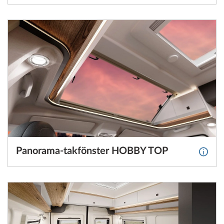
Panorama-takfönster HOBBY TOP
Mer i