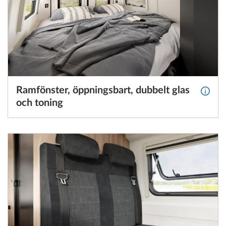
Ramfönster, öppningsbart, dubbelt glas
Mer in
och toning