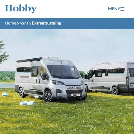
MENY
Home
Vans
Extrautrustning