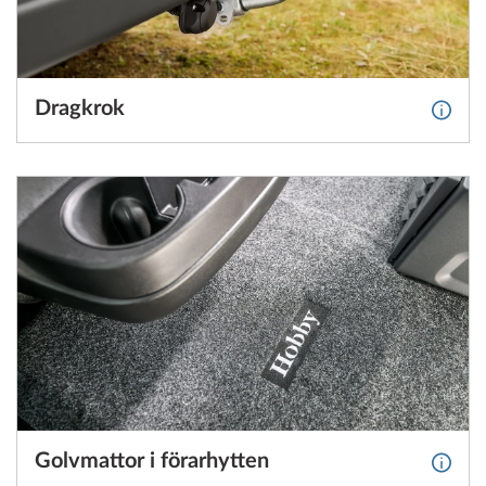
Dragkrok
Mer i
Golvmattor i förarhytten
Mer in