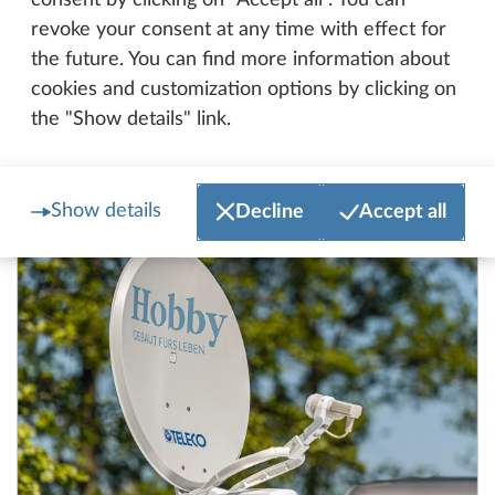
consent by clicking on "Accept all". You can
revoke your consent at any time with effect for
CAMPERNET/TV-kombination av
Mer in
the future. You can find more information about
LTE-/WLAN-router med Dual SIM och
cookies and customization options by clicking on
kraftfull multibandsantenn på taket för
mobil strömning och WiFi i området runt
the "Show details" link.
fordonet, Smart-TV TELECO 22" inkl.
tuner/receiver och utdragbart TV-fäste
Show details
Decline
Accept all