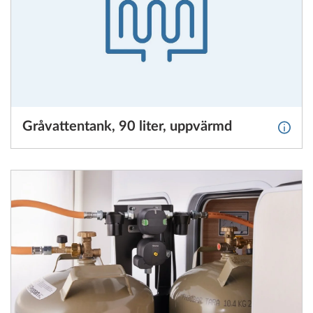
Gråvattentank, 90 liter, uppvärmd
Mer in