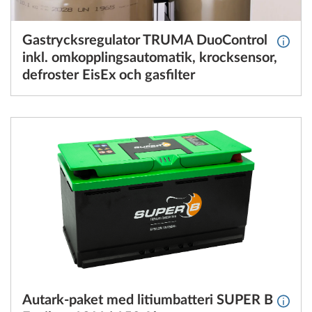
Gastrycksregulator TRUMA DuoControl
Mer in
inkl. omkopplingsautomatik, krocksensor,
defroster EisEx och gasfilter
Autark-paket med litiumbatteri SUPER B
Mer in