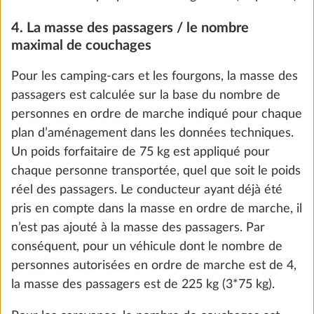
charge, booster, batterie au lithium
(Super B Epsilon, 100 Ah) et boîtier de
batterie
18,3 kg
2 216 €
Ajouter