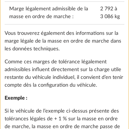
peuvent conduire à une charge utile inférieure à la
537 €
charge utile minimale, la masse maximale pour
l’équipement spécial est également calculée en
Ajouter
tenant compte, à titre de précaution, des tolérances
légales admises. Sont également pris en compte les
éléments d’équipements spéciaux des variantes
nationales / modèles spéciaux qui ne font pas partie
de l’équipement de série.
Vous trouverez des informations sur la masse
maximale des équipements spéciaux pour chaque
plan d’aménagement dans les données techniques.
Kit de démarrage de base E-Trailer (mise
Plus d
OK, c’est parti
à niveau du véhicule et indicateur de
niveau de gaz via l’appli E-Trailer)