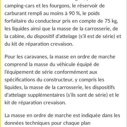
Le cas échéant, vérifiez auprès de votre revendeur
Ajouter
HOBBY que la masse maximale techniquement
admissible n’est pas dépassée, c’est-à-dire qu’il
reste suffisamment de masse libre pour les
conducteurs (uniquement pour les camping-cars et
les fourgons) et la masse de la charge utile
minimale.
6. La masse maximale pour l’équipement
spécial
Afin que la masse maximale techniquement
admissible du véhicule, compte tenu de la masse en
Prise de gaz extérieure
Plus d
ordre de marche, de la masse des passagers
1,5 kg
(uniquement pour les camping-cars et les fourgons)
322 €
et de la charge utile minimale prescrite par la loi, ne