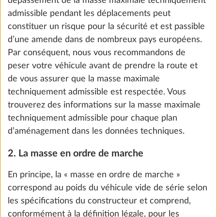
charge utile minimale est de 85 kg (10*[3+5,5]).
Ajouter
La configuration de votre véhicule ne doit pas être
inférieure à cette charge utile minimale. Si, suite au
choix d’un équipement spécial, la masse réelle du
véhicule est telle qu’il ne reste plus suffisamment de
masse libre pour les passagers (uniquement pour les
camping-cars et les fourgons) et la charge utile
minimale entre la masse réelle du véhicule et la
masse maximale techniquement admissible, deux
options s’offrent à vous lors de la configuration
selon le plan d’aménagement : sélectionner une
augmentation de charge (augmentation de la masse
maximale techniquement admissible) et/ou
Pompe immergée avec commutateur
désélectionner un équipement spécial. Dans le cas
supplémentaire
contraire, vous ne pouvez poursuivre ni la
0,4 kg
69 €
configuration ni la commande.