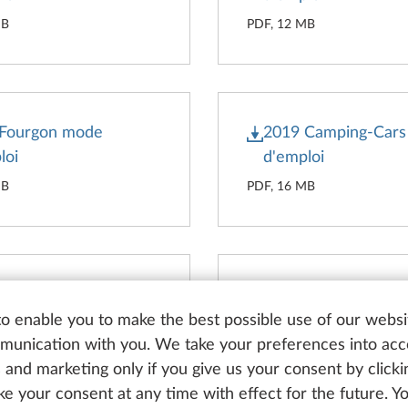
MB
PDF, 12 MB
 Fourgon mode
2019 Camping-Car
loi
d'emploi
MB
PDF, 16 MB
 Camping-Cars mode
2018 Caravanes m
loi
d'emploi
o enable you to make the best possible use of our websi
unication with you. We take your preferences into ac
MB
PDF, 20 MB
cs and marketing only if you give us your consent by click
oke your consent at any time with effect for the future. 