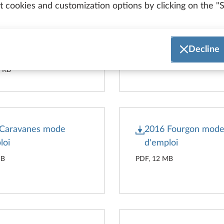
 cookies and customization options by clicking on the "S
Caravanes
2017 Caravanes m
yConnect mode
d'emploi
Decline
loi
PDF, 22 MB
4 KB
 Caravanes mode
2016 Fourgon mod
loi
d'emploi
MB
PDF, 12 MB