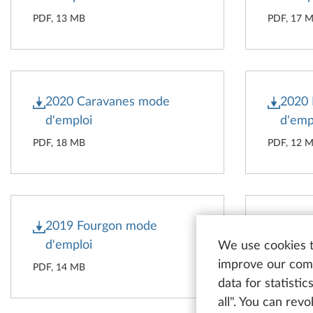
PDF, 13 MB
PDF, 17 
2020 Caravanes mode
2020
d'emploi
d'emp
PDF, 18 MB
PDF, 12 
2019 Fourgon mode
2018
d'emploi
d'emp
We use cookies t
improve our comm
PDF, 14 MB
PDF, 14 
data for statisti
all". You can rev