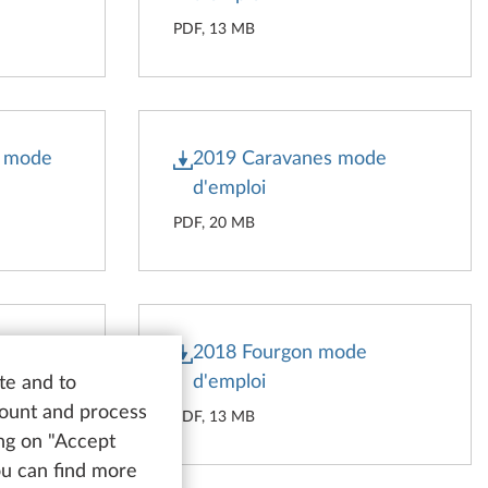
PDF, 13 MB
s mode
2019 Caravanes mode
d'emploi
PDF, 20 MB
ode
2018 Fourgon mode
d'emploi
te and to
count and process
PDF, 13 MB
ing on "Accept
You can find more