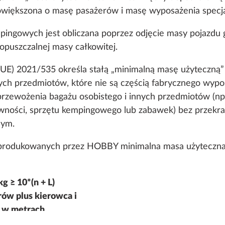
owiększona o masę pasażerów i masę wyposażenia specj
ingowych jest obliczana poprzez odjęcie masy pojazdu 
opuszczalnej masy całkowitej.
UE) 2021/535 określa stałą „minimalną masę użyteczn
ych przedmiotów, które nie są częścią fabrycznego wypo
przewożenia bagażu osobistego i innych przedmiotów (np
wności, sprzętu kempingowego lub zabawek) bez przekra
nym.
RZĄDZENIA ELEKTRYCZNE
OGRZEWANIE, KLIMATYZACJA
M
rodukowanych przez HOBBY minimalna masa użyteczna j
kg ≥ 10*(n + L)
erów plus kierowca i
u w metrach.