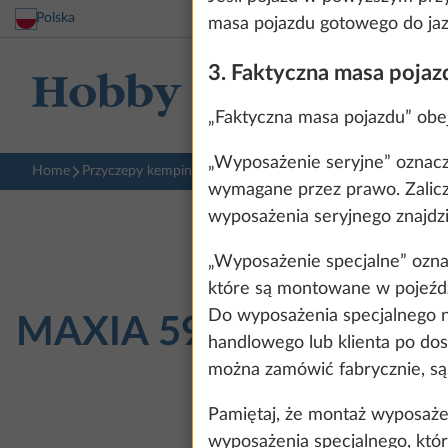
Polska
masa pojazdu gotowego do jazd
3. Faktyczna masa pojaz
„Faktyczna masa pojazdu” obe
„Wyposażenie seryjne” oznacz
Home
Przyczepy kempingowe
MAXIA
595 KML
wymagane przez prawo. Zalicz
wyposażenia seryjnego znajdz
„Wyposażenie specjalne” ozn
które są montowane w pojeźdz
Do wyposażenia specjalnego ni
MAXIA
595 KML
handlowego lub klienta po dos
można zamówić fabrycznie, są
Pamiętaj, że montaż wyposaże
wyposażenia specjalnego, któ