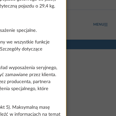
yteczną pojazdu o 29,4 kg.
MENU
ażenie specjalne.
ny we wszystkie funkcje
 Szczegóły dotyczące
ład wyposażenia seryjnego,
ć zamawiane przez klienta.
zez producenta, partnera
żenia specjalnego, które
 pkt 5). Maksymalną masę
od 188 100 zł
leźć w informacjach na temat