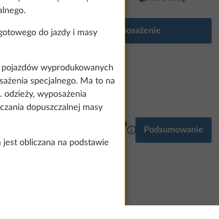
alnego.
Konfiguruj wyposażenie
gotowego do jazdy i masy
ą” pojazdów wyprodukowanych
sażenia specjalnego. Ma to na
. odzieży, wyposażenia
czania dopuszczalnej masy
189 104 zł
Więcej informacji
Podsumowanie
ULTIMEDIA
7,0 kg
est obliczana na podstawie