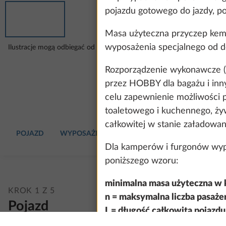
pojazdu gotowego do jazdy, p
Masa użyteczna przyczep kemp
wyposażenia specjalnego od d
Ilustracje mogą odbiegać od wybranej konfiguracji.
Rozporządzenie wykonawcze (
przez HOBBY dla bagażu i inn
celu zapewnienie możliwości 
toaletowego i kuchennego, ży
całkowitej w stanie załadowa
POJAZD
WYPOSAŻENIE MIESZKALNE
WODA, GAZ, U
Dla kamperów i furgonów wyp
poniższego wzoru:
minimalna masa użyteczna w 
KROK 1 Z 5
n = maksymalna liczba pasaż
Pojazd
L = długość całkowita pojazd