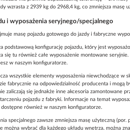
y wzrasta z 2939 kg do 2968,4 kg, co zmniejsza masę uż
du i wyposażenia seryjnego/specjalnego
jmuje masę pojazdu gotowego do jazdy i fabryczne wypos
a podstawową konfigurację pojazdu, który jest wyposażo
a się tu również całe wyposażenie montowane seryjnie.
iesz w naszym konfiguratorze.
acza wszystkie elementy wyposażenia niewchodzące w sk
ie fabrycznie na odpowiedzialność producenta i mogą by
e zaliczają się jednakże inne akcesoria zamontowane pr
tarczeniu pojazdu z fabryki. Informacje na temat wyposa
 dostępne również w naszym konfiguratorze.
nia specjalnego zawsze zmniejsza masę użyteczną (por.
re można wybrać dla każdego układu wnętrza, można zna