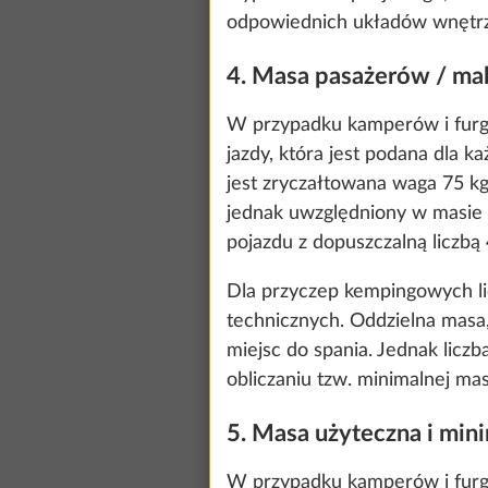
odpowiednich układów wnętrza 
4. Masa pasażerów / mak
We use cookies t
W przypadku kamperów i furgo
improve our comm
jazdy, która jest podana dla 
data for statisti
jest zryczałtowana waga 75 kg,
all". You can rev
jednak uwzględniony w masie 
information about
pojazdu z dopuszczalną liczb
Dla przyczep kempingowych li
technicznych. Oddzielna masa, 
Show details
miejsc do spania. Jednak lic
obliczaniu tzw. minimalnej mas
5. Masa użyteczna i min
W przypadku kamperów i furg