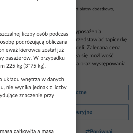
Loco fabryka, w tym VAT 23%, transport płatny dodatkowo,
wszelkie zmiany zastrzeżone
Należy pamiętać, że
zdjęcia wyposażenia
te and to
zczalnej liczby osób podczas
przedstawione poniżej mogą przedstawiać tapicerkę
count and process
 osobę podróżującą obliczana
i fronty mebli innych serii i modeli. Zalecana cena
ing on "Accept
onieważ kierowca został już
zawiera podatek VAT. Zastrzega się możliwość
You can find more
asy pasażerów. W przypadku
zmian konstrukcji i wyposażenia oraz występowania
how details" link.
em 225 kg (3*75 kg).
pomyłek.
go układu wnętrza w danych
, nie wynika jednak z liczby
Accept all
Dane techniczne
ydujące znaczenie przy
Wyposażenie seryjne
 masą całkowitą a masą
Ulubiony
Porównaj