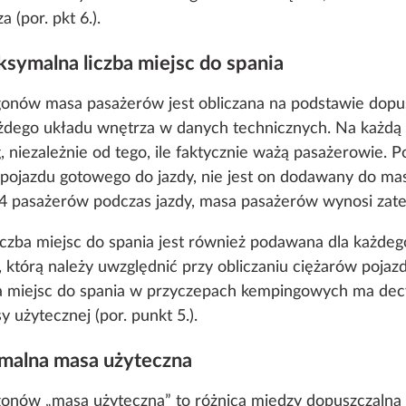
(por. pkt 6.).
symalna liczba miejsc do spania
o enable you to make the best possible use of our websi
nów masa pasażerów jest obliczana na podstawie dopus
unication with you. We take your preferences into ac
każdego układu wnętrza w danych technicznych. Na każdą
cs and marketing only if you give us your consent by click
 niezależnie od tego, ile faktycznie ważą pasażerowie. P
oke your consent at any time with effect for the future. 
pojazdu gotowego do jazdy, nie jest on dodawany do m
 cookies and customization options by clicking on the "S
ą 4 pasażerów podczas jazdy, masa pasażerów wynosi zat
czba miejsc do spania jest również podawana dla każde
którą należy uwzględnić przy obliczaniu ciężarów pojazdu
Decline
zba miejsc do spania w przyczepach kempingowych ma dec
y użytecznej (por. punkt 5.).
imalna masa użyteczna
onów „masa użyteczna” to różnica między dopuszczalną