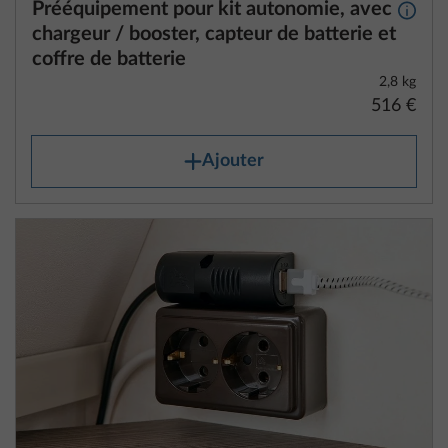
Prééquipement pour kit autonomie, avec
Plus d
chargeur / booster, capteur de batterie et
coffre de batterie
2,8 kg
516 €
Ajouter