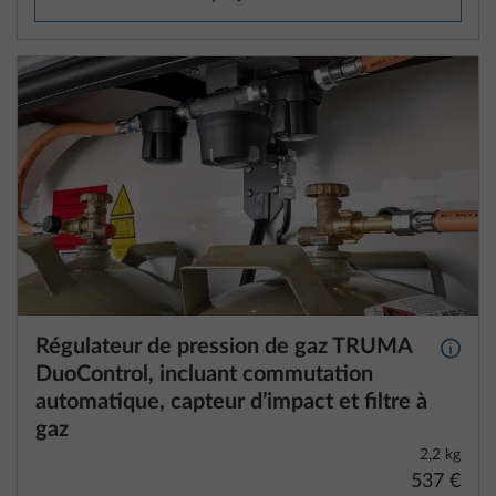
Régulateur de pression de gaz TRUMA
Plus d
DuoControl, incluant commutation
automatique, capteur d’impact et filtre à
gaz
2,2 kg
537 €