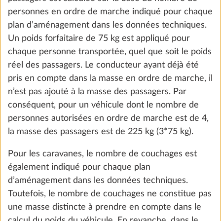
personnes en ordre de marche indiqué pour chaque
the future. You can find more information about
plan d’aménagement dans les données techniques.
cookies and customization options by clicking on
Un poids forfaitaire de 75 kg est appliqué pour
the "Show details" link.
chaque personne transportée, quel que soit le poids
Puno
réel des passagers. Le conducteur ayant déjà été
DE SÉRIE
pris en compte dans la masse en ordre de marche, il
Show details
Decline
Accept all
n’est pas ajouté à la masse des passagers. Par
conséquent, pour un véhicule dont le nombre de
personnes autorisées en ordre de marche est de 4,
la masse des passagers est de 225 kg (3*75 kg).
Terzo
0,0 kg
Pour les caravanes, le nombre de couchages est
322 €
également indiqué pour chaque plan
d’aménagement dans les données techniques.
Ajouter
Toutefois, le nombre de couchages ne constitue pas
une masse distincte à prendre en compte dans le
calcul du poids du véhicule. En revanche, dans le