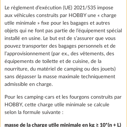
Ajouter
Le règlement d’exécution (UE) 2021/535 impose
aux véhicules construits par HOBBY une « charge
utile minimale » fixe pour les bagages et autres
objets qui ne font pas partie de l’équipement spécial
installé en usine. Le but est de s’assurer que vous
pouvez transporter des bagages personnels et de
l’approvisionnement (par ex., des vêtements, des
équipements de toilette et de cuisine, de la
nourriture, du matériel de camping ou des jouets)
sans dépasser la masse maximale techniquement
admissible en charge.
Four THETFORD avec allumage
Plus d
Pour les camping-cars et les fourgons construits par
électrique, grill et éclairage, 36 litres
HOBBY, cette charge utile minimale se calcule
15,0 kg
selon la formule suivante :
799 €
masse de la charge utile minimale en kg ≥ 10*(n + L)