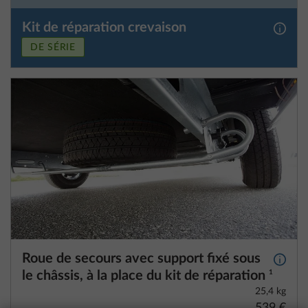
Kit de réparation crevaison
Plus d
DE SÉRIE
Roue de secours avec support fixé sous
Plus d
le châssis, à la place du kit de réparation
1
25,4 kg
539 €