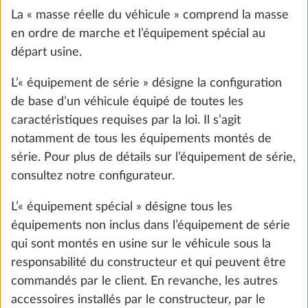
10,0 kg
La « masse réelle du véhicule » comprend la masse
455 €
en ordre de marche et l’équipement spécial au
départ usine.
Ajouter
L’« équipement de série » désigne la configuration
de base d’un véhicule équipé de toutes les
caractéristiques requises par la loi. Il s’agit
notamment de tous les équipements montés de
série. Pour plus de détails sur l’équipement de série,
consultez notre configurateur.
L’« équipement spécial » désigne tous les
équipements non inclus dans l’équipement de série
qui sont montés en usine sur le véhicule sous la
responsabilité du constructeur et qui peuvent être
commandés par le client. En revanche, les autres
Garage sous lits superposés
Plus d
accessoires installés par le constructeur, par le
(incompatible avec chauffage central