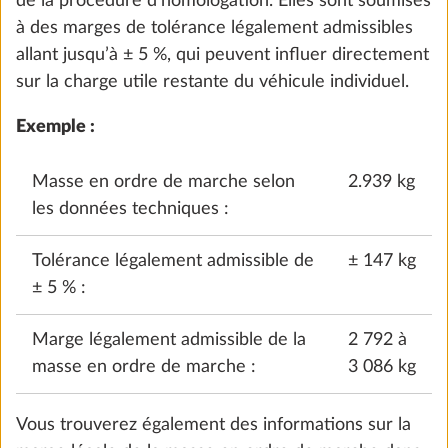
de la procédure d’homologation. Elles sont soumises
1 275 €
à des marges de tolérance légalement admissibles
allant jusqu’à ± 5 %, qui peuvent influer directement
Ajouter
sur la charge utile restante du véhicule individuel.
Exemple :
Masse en ordre de marche selon
2.939 kg
les données techniques :
Tolérance légalement admissible de
± 147 kg
± 5 % :
Marge légalement admissible de la
2 792 à
masse en ordre de marche :
3 086 kg
Augmentation de la MMTA à 2.000 kg
avec modification technique, pour simple
Vous trouverez également des informations sur la
essieu, jantes alliage noires incluses