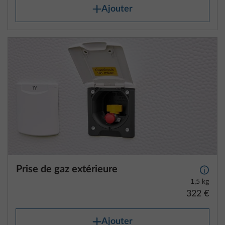
Ajouter
Prise de gaz extérieure
Plus d
1,5 kg
322 €
Ajouter