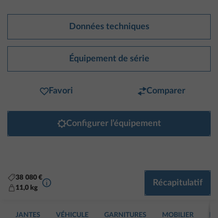
Données techniques
Équipement de série
Favori
Comparer
Configurer l’équipement
38 080 €
Plus d’informations
Récapitulatif
11,0 kg
JANTES
VÉHICULE
GARNITURES
MOBILIER
EA