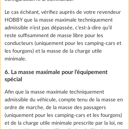
Le cas échéant, vérifiez auprès de votre revendeur
HOBBY que la masse maximale techniquement
admissible n’est pas dépassée, c’est-à-dire qu’il
reste suffisamment de masse libre pour les
conducteurs (uniquement pour les camping-cars et
les fourgons) et la masse de la charge utile
minimale.
Troisième lit superposé avec sécurité et
Plus d
6. La masse maximale pour l’équipement
échelle, incluant une 3ème baie
spécial
15,0 kg
734 €
Afin que la masse maximale techniquement
admissible du véhicule, compte tenu de la masse en
Ajouter
ordre de marche, de la masse des passagers
(uniquement pour les camping-cars et les fourgons)
et de la charge utile minimale prescrite par la loi, ne