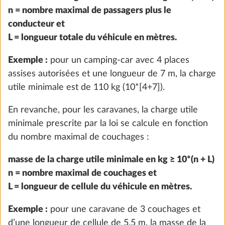
Ajouter
n = nombre maximal de passagers plus le
conducteur et
L = longueur totale du véhicule en mètres.
Exemple :
pour un camping-car avec 4 places
assises autorisées et une longueur de 7 m, la charge
utile minimale est de 110 kg (10*[4+7]).
En revanche, pour les caravanes, la charge utile
minimale prescrite par la loi se calcule en fonction
du nombre maximal de couchages :
masse de la charge utile minimale en kg ≥ 10*(n + L)
Hotte aspirante DOMETIC réglable à 10
Plus d
n = nombre maximal de couchages et
positions
L = longueur de cellule du véhicule en mètres.
3,0 kg
407 €
Exemple :
pour une caravane de 3 couchages et
d’une longueur de cellule de 5,5 m, la masse de la