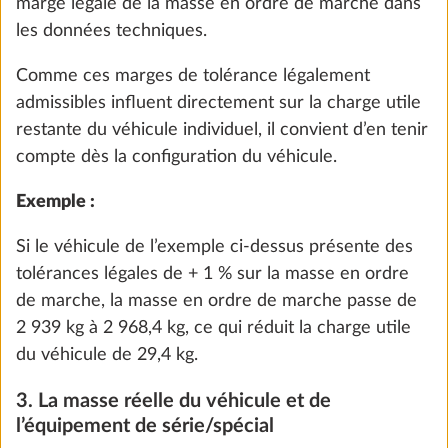
marge légale de la masse en ordre de marche dans
14,0 kg
les données techniques.
1 455 €
Comme ces marges de tolérance légalement
Ajouter
admissibles influent directement sur la charge utile
restante du véhicule individuel, il convient d’en tenir
compte dès la configuration du véhicule.
Exemple :
Si le véhicule de l’exemple ci-dessus présente des
tolérances légales de + 1 % sur la masse en ordre
de marche, la masse en ordre de marche passe de
2 939 kg à 2 968,4 kg, ce qui réduit la charge utile
du véhicule de 29,4 kg.
3. La masse réelle du véhicule et de
Porte-vélos THULE sur flèche pour 2
Plus d
l’équipement de série/spécial
vélos, charge utile maxi 60 kg