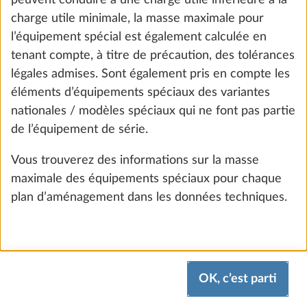
peuvent conduire à une charge utile inférieure à la
charge utile minimale, la masse maximale pour
ÉTAPE 5 SUR 8
Eau, gaz, électricité
l’équipement spécial est également calculée en
tenant compte, à titre de précaution, des tolérances
légales admises. Sont également pris en compte les
éléments d’équipements spéciaux des variantes
nationales / modèles spéciaux qui ne font pas partie
de l’équipement de série.
Vous trouverez des informations sur la masse
maximale des équipements spéciaux pour chaque
plan d’aménagement dans les données techniques.
Branchement eau de ville
Plus d
0,5 kg
OK, c’est parti
275 €