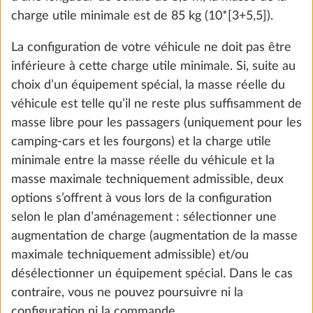
Ajouter
charge utile minimale est de 85 kg (10*[3+5,5]).
La configuration de votre véhicule ne doit pas être
inférieure à cette charge utile minimale. Si, suite au
choix d’un équipement spécial, la masse réelle du
véhicule est telle qu’il ne reste plus suffisamment de
masse libre pour les passagers (uniquement pour les
camping-cars et les fourgons) et la charge utile
minimale entre la masse réelle du véhicule et la
masse maximale techniquement admissible, deux
options s’offrent à vous lors de la configuration
selon le plan d’aménagement : sélectionner une
Deux lits superposés avec sécurité et
Plus d
augmentation de charge (augmentation de la masse
échelle
maximale techniquement admissible) et/ou
DE SÉRIE
désélectionner un équipement spécial. Dans le cas
contraire, vous ne pouvez poursuivre ni la
configuration ni la commande.