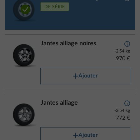
DE SÉRIE
Jantes alliage noires
Plus d
-2,54 kg
970 €
Ajouter
Jantes alliage
Plus d
-2,54 kg
772 €
Ajouter