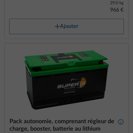
29,0 kg
966 €
Ajouter
Pack autonomie, comprenant régleur de
Plus d
charge, booster, batterie au lithium