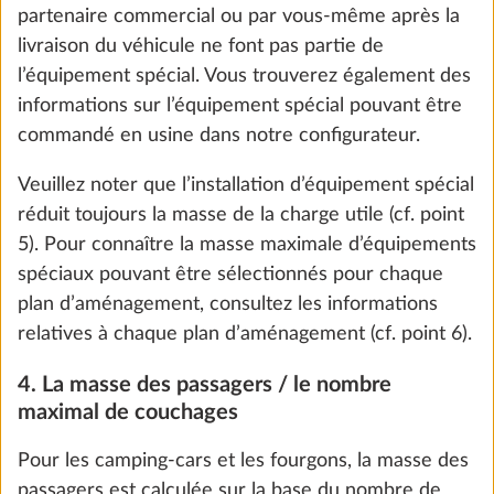
partenaire commercial ou par vous-même après la
ALDE, suppression du tableau noir)
2
livraison du véhicule ne font pas partie de
5,0 kg
969 €
l’équipement spécial. Vous trouverez également des
informations sur l’équipement spécial pouvant être
Ajouter
commandé en usine dans notre configurateur.
Veuillez noter que l’installation d’équipement spécial
réduit toujours la masse de la charge utile (cf. point
ÉTAPE 3 SUR 8
5). Pour connaître la masse maximale d’équipements
Garnitures
spéciaux pouvant être sélectionnés pour chaque
plan d’aménagement, consultez les informations
We use cookies to enable you to make the best
relatives à chaque plan d’aménagement (cf. point 6).
possible use of our website and to improve our
communication with you. We take your
4. La masse des passagers / le nombre
preferences into account and process data for
maximal de couchages
statistics and marketing only if you give us your
Pour les camping-cars et les fourgons, la masse des
consent by clicking on "Accept all". You can
passagers est calculée sur la base du nombre de
revoke your consent at any time with effect for