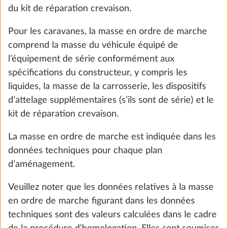
du kit de réparation crevaison.
Ajouter
Pour les caravanes, la masse en ordre de marche
comprend la masse du véhicule équipé de
l’équipement de série conformément aux
spécifications du constructeur, y compris les
liquides, la masse de la carrosserie, les dispositifs
d’attelage supplémentaires (s’ils sont de série) et le
kit de réparation crevaison.
La masse en ordre de marche est indiquée dans les
données techniques pour chaque plan
d’aménagement.
Veuillez noter que les données relatives à la masse
Augmentation de charge avec modification
technique à 2000 kg pour essieux simples,
en ordre de marche figurant dans les données
jantes en alliage léger argentées incluses
techniques sont des valeurs calculées dans le cadre
14,0 kg