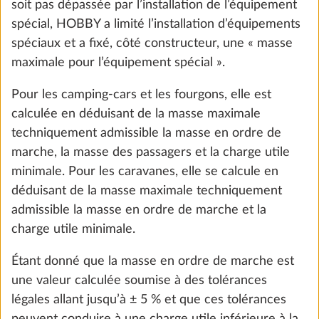
soit pas dépassée par l’installation de l’équipement
spécial, HOBBY a limité l’installation d’équipements
spéciaux et a fixé, côté constructeur, une « masse
maximale pour l’équipement spécial ».
Pour les camping-cars et les fourgons, elle est
calculée en déduisant de la masse maximale
techniquement admissible la masse en ordre de
marche, la masse des passagers et la charge utile
Matelas mousse avec zones de confort et
Plus d
minimale. Pour les caravanes, elle se calcule en
sommier spécifique pour grand lit ou lit
déduisant de la masse maximale techniquement
central
admissible la masse en ordre de marche et la
2,9 kg
charge utile minimale.
872 €
Étant donné que la masse en ordre de marche est
Ajouter
une valeur calculée soumise à des tolérances
légales allant jusqu’à ± 5 % et que ces tolérances