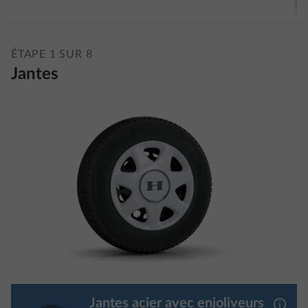
ÉTAPE 1 SUR 8
Jantes
Jantes acier avec enjoliveurs
Plus d