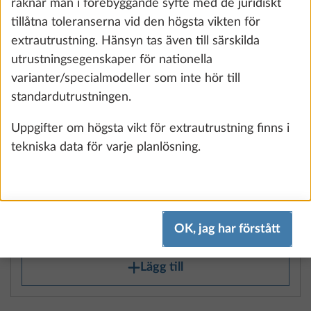
räknar man i förebyggande syfte med de juridiskt
tillåtna toleranserna vid den högsta vikten för
extrautrustning. Hänsyn tas även till särskilda
utrustningsegenskaper för nationella
varianter/specialmodeller som inte hör till
standardutrustningen.
Uppgifter om högsta vikt för extrautrustning finns i
tekniska data för varje planlösning.
Kallskumsmadrass med komfortzoner
Mer i
och springwoodram för dubbelsäng
2,9 kg
OK, jag har förstått
10 310 kr
Lägg till