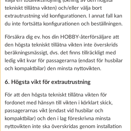
välja en totalviktshöjning (ökning av den högsta
tekniskt tillåtna vikten) och/eller välja bort
Lägg till
extrautrustning vid konfigurationen. I annat fall kan
du inte fortsätta konfigurationen och beställningen.
Försäkra dig ev. hos din HOBBY-återförsäljare att
den högsta tekniskt tillåtna vikten inte överskrids
beräkningsmässigt, dvs. det finns tillräckligt med
ledig vikt kvar för passagerarna (endast för husbilar
och kompaktbilar) den minsta nyttovikten.
6. Högsta vikt för extrautrustning
För att den högsta tekniskt tillåtna vikten för
Barnsäng, 2 våningar med fallskydd och
Mer i
fordonet med hänsyn till vikten i körklart skick,
stege
passagerarnas vikt (endast vid husbilar och
STANDARD
kompaktbilar) och den i lag föreskrivna minsta
nyttovikten inte ska överskridas genom installation