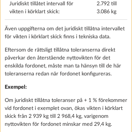
Juridiskt tillåtet intervall för
2.792 till
2 000 kg, med teknisk ändring för enaxligt
vikten i körklart skick:
3.086 kg
fordon, inkl. lättmetallfälgar i svart
14,0 kg
17 180 kr
Även uppgifterna om det juridiskt tillåtna intervallet
för vikten i körklart skick finns i tekniska data.
Lägg till
Eftersom de rättsligt tillåtna toleranserna direkt
påverkar den återstående nyttovikten för det
enskilda fordonet, måste man ta hänsyn till de här
toleranserna redan när fordonet konfigureras.
Exempel:
Om juridiskt tillåtna toleranser på + 1 % förekommer
vid fordonet i exemplet ovan, ökas vikten i körklart
skick från 2 939 kg till 2 968,4 kg, varigenom
nyttovikten för fordonet minskar med 29,4 kg.