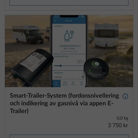
Smart-Trailer-System (fordonsnivellering
Mer i
och indikering av gasnivå via appen E-
Trailer)
0,0 kg
3 750 kr