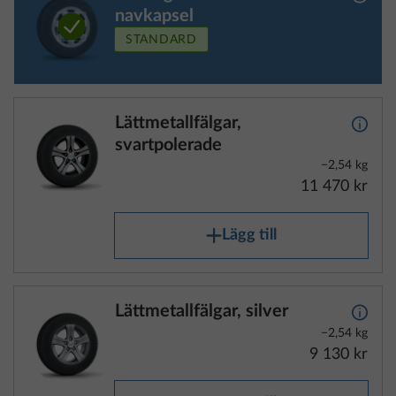
navkapsel
STANDARD
Lättmetallfälgar,
Mer i
svartpolerade
−2,54 kg
11 470 kr
Lägg till
Lättmetallfälgar, silver
Mer i
−2,54 kg
9 130 kr