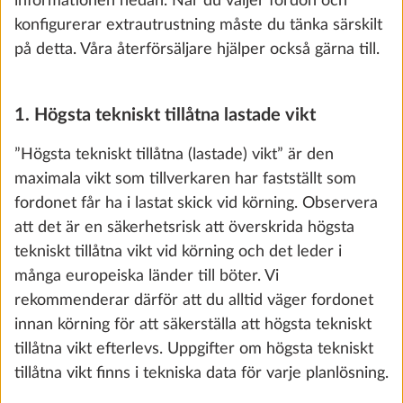
informationen nedan. När du väljer fordon och
0,0 kg
konfigurerar extrautrustning måste du tänka särskilt
0 kr
på detta. Våra återförsäljare hjälper också gärna till.
Lägg till
1. Högsta tekniskt tillåtna lastade vikt
”Högsta tekniskt tillåtna (lastade) vikt” är den
maximala vikt som tillverkaren har fastställt som
fordonet får ha i lastat skick vid körning. Observera
att det är en säkerhetsrisk att överskrida högsta
tekniskt tillåtna vikt vid körning och det leder i
många europeiska länder till böter. Vi
rekommenderar därför att du alltid väger fordonet
innan körning för att säkerställa att högsta tekniskt
tillåtna vikt efterlevs. Uppgifter om högsta tekniskt
tillåtna vikt finns i tekniska data för varje planlösning.
Ökning av lastkapaciteten till totalvikt
1.800 kg, utan tekniska ändringar