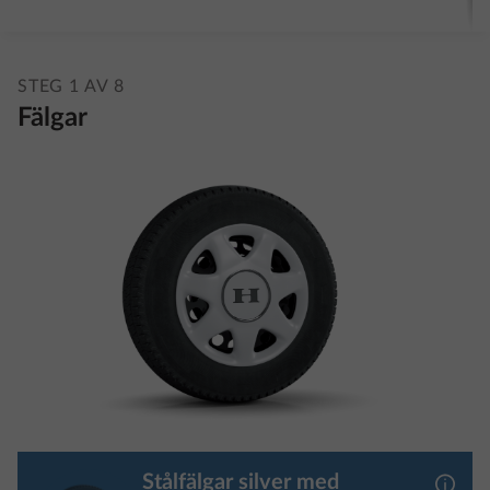
STEG 1 AV 8
Fälgar
Stålfälgar silver med
Mer i