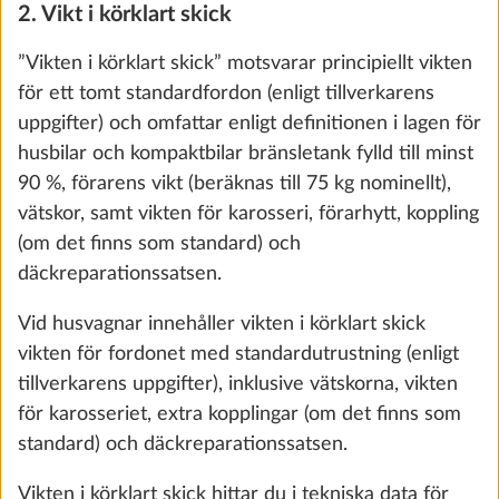
2. Vikt i körklart skick
0,0 kg
0 kr
”Vikten i körklart skick” motsvarar principiellt vikten
för ett tomt standardfordon (enligt tillverkarens
Lägg till
uppgifter) och omfattar enligt definitionen i lagen för
husbilar och kompaktbilar bränsletank fylld till minst
90 %, förarens vikt (beräknas till 75 kg nominellt),
vätskor, samt vikten för karosseri, förarhytt, koppling
(om det finns som standard) och
däckreparationssatsen.
Vid husvagnar innehåller vikten i körklart skick
vikten för fordonet med standardutrustning (enligt
tillverkarens uppgifter), inklusive vätskorna, vikten
för karosseriet, extra kopplingar (om det finns som
standard) och däckreparationssatsen.
Ökning av lastkapaciteten till totalvikt
2 000 kg, med teknisk ändring för enaxligt
Vikten i körklart skick hittar du i tekniska data för