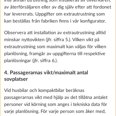
inte annan utrustning som installeras av tillverkaren,
Garage vid våningssäng (Ej med ALDE.
Mer i
av återförsäljaren eller av dig själv efter att fordonet
Skrivtavla under säng utgår)
2
har levererats. Uppgifter om extrautrustning som
5,0 kg
kan beställas från fabriken finns i vår konfigurator.
11 460 kr
Observera att installation av extrautrustning alltid
Lägg till
minskar nyttovikten (jfr. siffra 5.). Vilken vikt på
extrautrustning som maximalt kan väljas för vilken
planlösning, framgår av uppgifterna till respektive
planlösningar (jfr. siffra 6.).
STEG 3 AV 8
Dynor
4. Passagerarnas vikt/maximalt antal
We use cookies to enable you to make the best
sovplatser
possible use of our website and to improve our
communication with you. We take your
Vid husbilar och kompaktbilar beräknas
preferences into account and process data for
passagerarnas vikt med hjälp av det tillåtna antalet
statistics and marketing only if you give us your
personer vid körning som anges i tekniska data för
consent by clicking on "Accept all". You can
varje planlösning. För varje person som åker med,
revoke your consent at any time with effect for