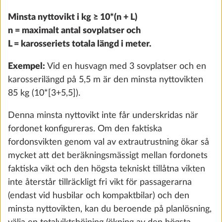
Lägg till
Minsta nyttovikt i kg ≥ 10*(n + L)
n = maximalt antal sovplatser och
L = karosseriets totala längd i meter.
Exempel:
Vid en husvagn med 3 sovplatser och en
karosserilängd på 5,5 m är den minsta nyttovikten
85 kg (10*[3+5,5]).
Denna minsta nyttovikt inte får underskridas när
fordonet konfigureras. Om den faktiska
fordonsvikten genom val av extrautrustning ökar så
mycket att det beräkningsmässigt mellan fordonets
faktiska vikt och den högsta tekniskt tillåtna vikten
Köksfläkt DOMETIC inkl. 10-stegs
Mer i
inte återstår tillräckligt fri vikt för passagerarna
hastighetsreglering
(endast vid husbilar och kompaktbilar) och den
3,0 kg
minsta nyttovikten, kan du beroende på planlösning,
4 810 kr