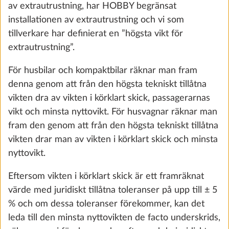
av extrautrustning, har HOBBY begränsat
installationen av extrautrustning och vi som
tillverkare har definierat en ”högsta vikt för
extrautrustning”.
För husbilar och kompaktbilar räknar man fram
denna genom att från den högsta tekniskt tillåtna
vikten dra av vikten i körklart skick, passagerarnas
vikt och minsta nyttovikt. För husvagnar räknar man
fram den genom att från den högsta tekniskt tillåtna
Barnsäng, 3 våningar inkl. 3:e fönster,
Mer i
vikten drar man av vikten i körklart skick och minsta
med fallskydd och stege
nyttovikt.
15,0 kg
8 680 kr
Eftersom vikten i körklart skick är ett framräknat
värde med juridiskt tillåtna toleranser på upp till ± 5
Lägg till
% och om dessa toleranser förekommer, kan det
leda till den minsta nyttovikten de facto underskrids,