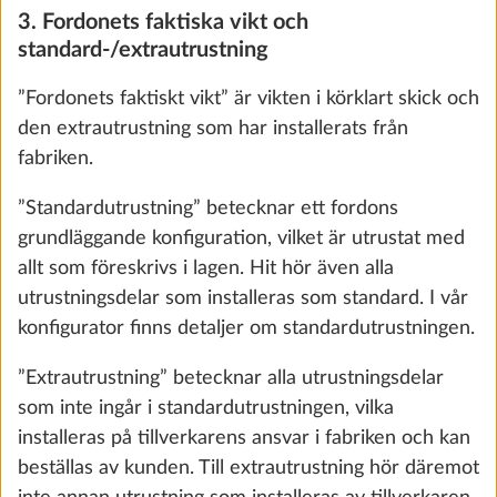
Cykelställ THULE monterat fram för två
Mer i
3. Fordonets faktiska vikt och
cyklar, maxlast 60 kg
standard-/extrautrustning
10,0 kg
”Fordonets faktiskt vikt” är vikten i körklart skick och
5 370 kr
den extrautrustning som har installerats från
fabriken.
Lägg till
”Standardutrustning” betecknar ett fordons
grundläggande konfiguration, vilket är utrustat med
allt som föreskrivs i lagen. Hit hör även alla
utrustningsdelar som installeras som standard. I vår
konfigurator finns detaljer om standardutrustningen.
”Extrautrustning” betecknar alla utrustningsdelar
som inte ingår i standardutrustningen, vilka
installeras på tillverkarens ansvar i fabriken och kan
beställas av kunden. Till extrautrustning hör däremot