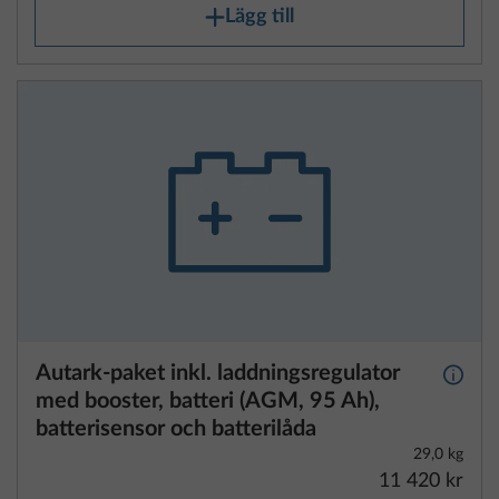
Lägg till
Autark-paket inkl. laddningsregulator
Mer i
med booster, batteri (AGM, 95 Ah),
batterisensor och batterilåda
29,0 kg
11 420 kr