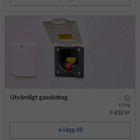
Utvändigt gasoluttag
Mer i
1,5 kg
3 810 kr
Lägg till