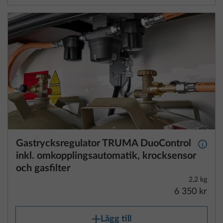
Gastrycksregulator TRUMA DuoControl
Mer i
inkl. omkopplingsautomatik, krocksensor
och gasfilter
2,2 kg
6 350 kr
Lägg till