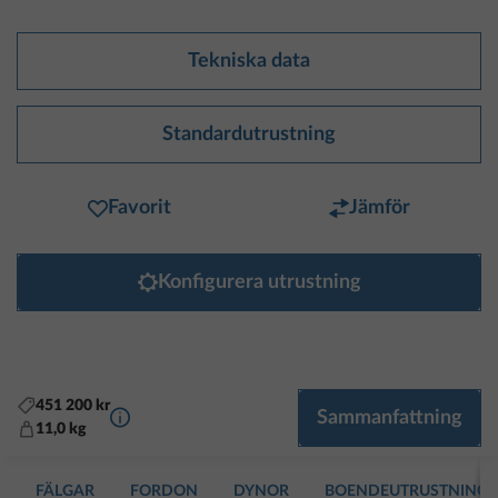
Tekniska data
Standardutrustning
Favorit
Jämför
Konfigurera utrustning
451 200 kr
Mer information
Sammanfattning
11,0 kg
FÄLGAR
FORDON
DYNOR
BOENDEUTRUSTNING