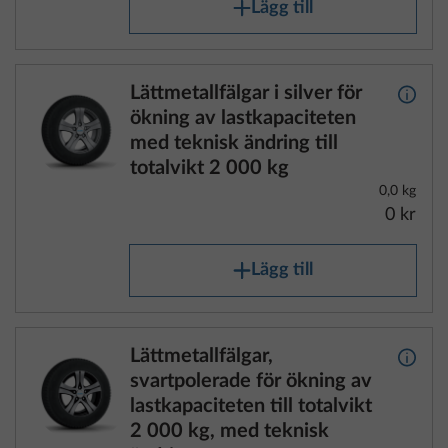
Lägg till
Lättmetallfälgar i silver för
Mer i
ökning av lastkapaciteten
med teknisk ändring till
totalvikt 2 000 kg
0,0 kg
0 kr
Lägg till
Lättmetallfälgar,
Mer i
svartpolerade för ökning av
lastkapaciteten till totalvikt
2 000 kg, med teknisk