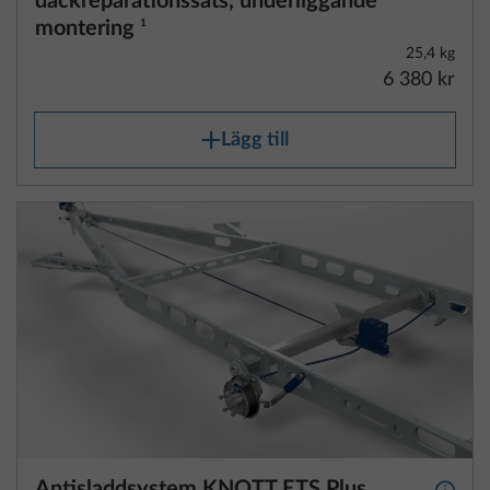
däckreparationssats, underliggande
montering
1
25,4 kg
6 380 kr
Lägg till
Antisladdsystem KNOTT ETS Plus
Mer i