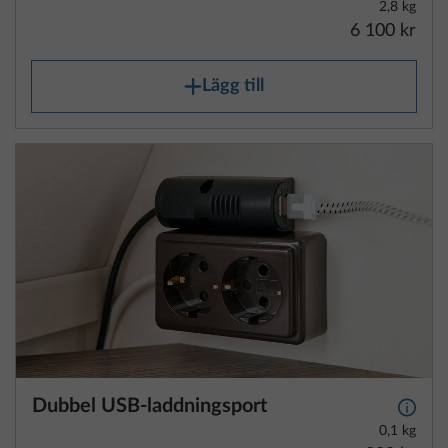
2,8 kg
6 100 kr
Lägg till
Dubbel USB-laddningsport
Mer i
0,1 kg