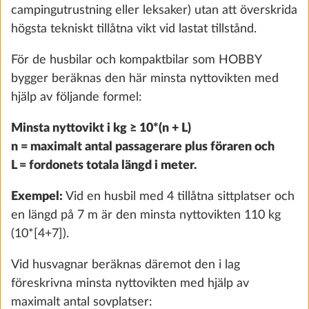
campingutrustning eller leksaker) utan att överskrida
Lägg till
högsta tekniskt tillåtna vikt vid lastat tillstånd.
För de husbilar och kompaktbilar som HOBBY
bygger beräknas den här minsta nyttovikten med
hjälp av följande formel:
Minsta nyttovikt i kg ≥ 10*(n + L)
n = maximalt antal passagerare plus föraren och
L = fordonets totala längd i meter.
Exempel:
Vid en husbil med 4 tillåtna sittplatser och
en längd på 7 m är den minsta nyttovikten 110 kg
(10*[4+7]).
Ugn THETFORD med elektrisk tändning,
Mer i
grill och innerbelysning, 36 liters
Vid husvagnar beräknas däremot den i lag
15,0 kg
föreskrivna minsta nyttovikten med hjälp av
9 470 kr
maximalt antal sovplatser: