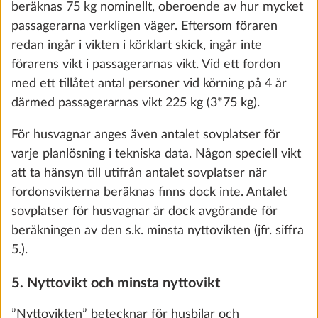
beräknas 75 kg nominellt, oberoende av hur mycket
the future. You can find more information about
passagerarna verkligen väger. Eftersom föraren
cookies and customization options by clicking on
redan ingår i vikten i körklart skick, ingår inte
the "Show details" link.
förarens vikt i passagerarnas vikt. Vid ett fordon
med ett tillåtet antal personer vid körning på 4 är
därmed passagerarnas vikt 225 kg (3*75 kg).
Puno
Show details
Decline
Accept all
STANDARD
För husvagnar anges även antalet sovplatser för
varje planlösning i tekniska data. Någon speciell vikt
att ta hänsyn till utifrån antalet sovplatser när
fordonsvikterna beräknas finns dock inte. Antalet
Terzo
sovplatser för husvagnar är dock avgörande för
0,0 kg
beräkningen av den s.k. minsta nyttovikten (jfr. siffra
3 810 kr
5.).
5. Nyttovikt och minsta nyttovikt
Lägg till
”Nyttovikten” betecknar för husbilar och