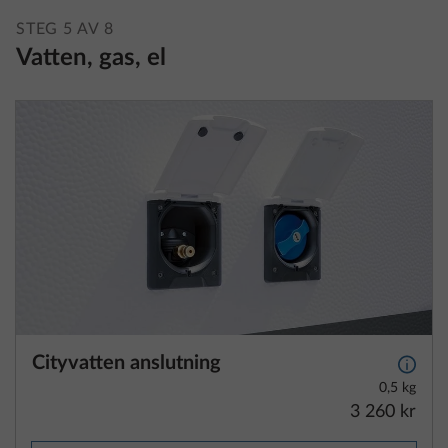
STEG 5 AV 8
Vatten, gas, el
Cityvatten anslutning
Mer i
0,5 kg
3 260 kr