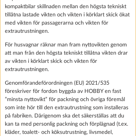
kompaktbilar skillnaden mellan den högsta tekniskt
STEG 4 AV 8
tillåtna lastade vikten och vikten i körklart skick ökat
Boendeutrustning
med vikten för passagerarna och vikten för
extrautrustningen.
För husvagnar räknar man fram nyttovikten genom
att man från den högsta tekniskt tillåtna vikten drar
av vikten i körklart skick och vikten för
extrautrustningen.
Genomförandeförordningen (EU) 2021/535
föreskriver för fordon byggda av HOBBY en fast
”minsta nyttovikt” för packning och övriga föremål
som inte hör till den extrautrustning som installeras
Bodelsmatta, uttagbar
Mer i
på fabriken. Därigenom ska det säkerställas att du
10,0 kg
kan ta med personlig packning och förplägnad (t.ex.
4 690 kr
kläder, toalett- och köksutrustning, livsmedel,