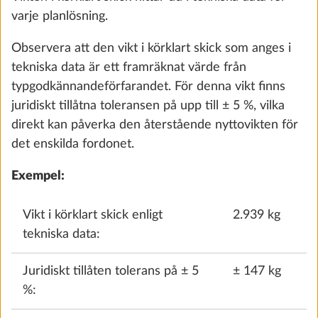
fordon, inkl. lättmetallfälgar i silver
varje planlösning.
14,0 kg
Observera att den vikt i körklart skick som anges i
15 070 kr
tekniska data är ett framräknat värde från
typgodkännandeförfarandet. För denna vikt finns
Lägg till
juridiskt tillåtna toleransen på upp till ± 5 %, vilka
direkt kan påverka den återstående nyttovikten för
det enskilda fordonet.
Exempel:
Vikt i körklart skick enligt
2.939 kg
tekniska data:
Juridiskt tillåten tolerans på ± 5
± 147 kg
%:
Ökning av lastkapaciteten till totalvikt