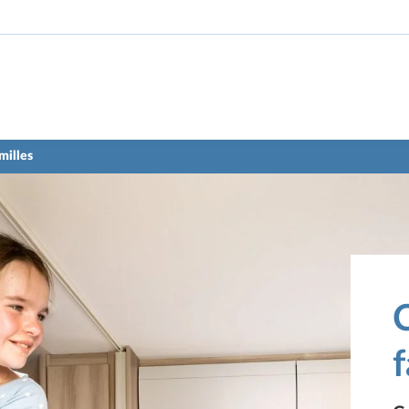
milles
f