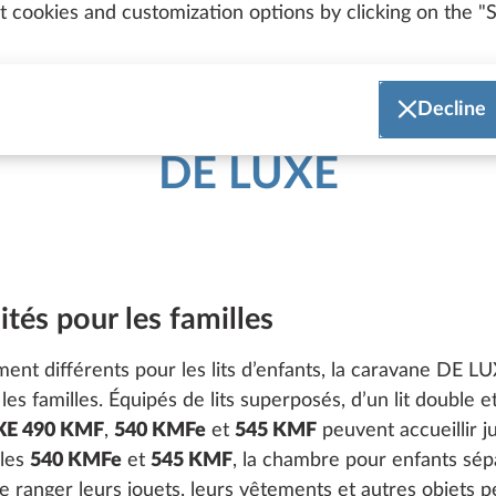
 cookies and customization options by clicking on the "S
Decline
DE LUXE
ités pour les familles
ent différents pour les lits d’enfants, la caravane DE
es familles. Équipés de lits superposés, d’un lit double 
XE 490 KMF
,
540 KMFe
et
545 KMF
peuvent accueillir j
èles
540 KMFe
et
545 KMF
, la chambre pour enfants sé
 ranger leurs jouets, leurs vêtements et autres objets p