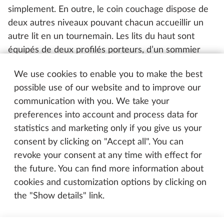
simplement. En outre, le coin couchage dispose de
deux autres niveaux pouvant chacun accueillir un
autre lit en un tournemain. Les lits du haut sont
équipés de deux profilés porteurs, d’un sommier
enroulable et d’un matelas. L’espace enfants
We use cookies to enable you to make the best
propose donc neuf variantes différentes
possible use of our website and to improve our
d’aménagement.
communication with you. We take your
preferences into account and process data for
statistics and marketing only if you give us your
Comment cette prouesse se traduit-
consent by clicking on "Accept all". You can
elle concrètement ?
revoke your consent at any time with effect for
Disons que je peux réfléchir à la manière dont je
the future. You can find more information about
veux voyager avant chaque départ en vacances,
cookies and customization options by clicking on
notamment en fonction du nombre d’enfants. Il est
the "Show details" link.
possible d’aménager l’espace pour un, deux ou trois
enfants. Je peux également le configurer pour