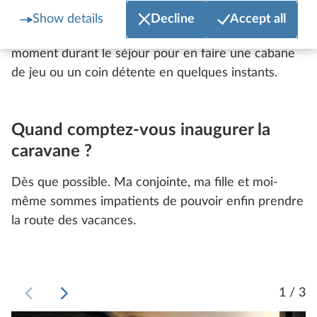
accueillir mon chien si je souhaite l’emmener avec
Show details
Decline
Accept all
moi. En cas de besoin, je peux aussi l’adapter à tout
moment durant le séjour pour en faire une cabane
de jeu ou un coin détente en quelques instants.
Quand comptez-vous inaugurer la
caravane ?
Dès que possible. Ma conjointe, ma fille et moi-
même sommes impatients de pouvoir enfin prendre
la route des vacances.
1 / 3