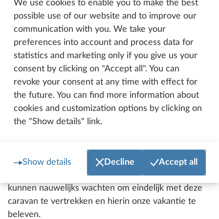
We use cookies to enable you to make the best
en met hoeveel kinderen ik op reis wil gaan. Ik kan
possible use of our website and to improve our
het kindergedeelte inrichten voor een, twee of drie
communication with you. We take your
kinderen. Ik kan het ook aanpassen zodat ik bijv. de
preferences into account and process data for
hond nog kan meenemen, als die mee mag op
statistics and marketing only if you give us your
vakantie. Ook tijdens de vakantie kan ik op elk
consent by clicking on "Accept all". You can
moment inspelen op de situatie, door met enkele
revoke your consent at any time with effect for
bewegingen een speelgrot of een zithoek te
the future. You can find more information about
vormen.
cookies and customization options by clicking on
the "Show details" link.
Wanneer ga je voor het eerst met deze
caravan op reis?
Show details
Decline
Accept all
Zo snel mogelijk. Mijn partner, dochtertje en ik
kunnen nauwelijks wachten om eindelijk met deze
caravan te vertrekken en hierin onze vakantie te
beleven.