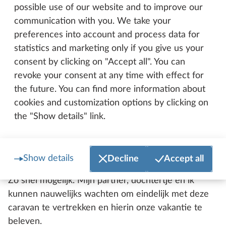
en met hoeveel kinderen ik op reis wil gaan. Ik kan
possible use of our website and to improve our
het kindergedeelte inrichten voor een, twee of drie
communication with you. We take your
kinderen. Ik kan het ook aanpassen zodat ik bijv. de
preferences into account and process data for
hond nog kan meenemen, als die mee mag op
statistics and marketing only if you give us your
vakantie. Ook tijdens de vakantie kan ik op elk
consent by clicking on "Accept all". You can
moment inspelen op de situatie, door met enkele
revoke your consent at any time with effect for
bewegingen een speelgrot of een zithoek te
the future. You can find more information about
vormen.
cookies and customization options by clicking on
the "Show details" link.
Wanneer ga je voor het eerst met deze
caravan op reis?
Show details
Decline
Accept all
Zo snel mogelijk. Mijn partner, dochtertje en ik
kunnen nauwelijks wachten om eindelijk met deze
caravan te vertrekken en hierin onze vakantie te
beleven.