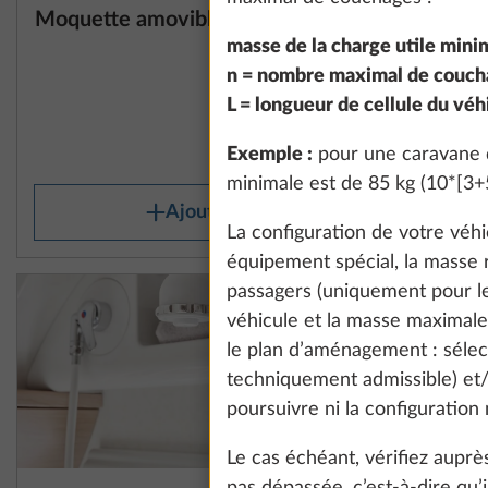
Moquette amovible
Combiné 
Plus d’information
grill TH
masse de la charge utile minim
n = nombre maximal de couch
L = longueur de cellule du véh
10,0 kg
393 €
Exemple :
pour une caravane d
minimale est de 85 kg (10*[3+5
Ajouter
La configuration de votre véhic
équipement spécial, la masse r
passagers (uniquement pour les
véhicule et la masse maximale 
le plan d’aménagement : séle
techniquement admissible) et/
poursuivre ni la configuration
Le cas échéant, vérifiez aup