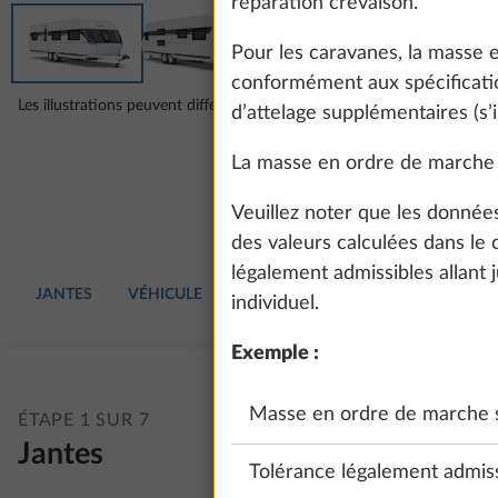
réparation crevaison.
Pour les caravanes, la masse
conformément aux spécification
Les illustrations peuvent différer de la configuration choisie.
d’attelage supplémentaires (s’i
La masse en ordre de marche 
Veuillez noter que les donnée
des valeurs calculées dans le
légalement admissibles allant 
JANTES
VÉHICULE
GARNITURES
MOBILIER
EA
individuel.
Exemple :
Masse en ordre de marche s
ÉTAPE 1 SUR 7
Jantes
Tolérance légalement admiss