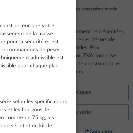
Y compris 20% TVA, le transport jusqu'au concessionaire et le
document COC
 constructeur que votre
Attention :
Les photos d’équipement représentées
épassement de la masse
peuvent présenter des garnitures et décors de
e pour la sécurité et est
mobilier d’autres séries et modèles. Prix
us recommandons de peser
recommandés sans engagement, TVA comprise.
echniquement admissible est
Sous réserve de modifications de construction et
issible pour chaque plan
d’équipement, ainsi que d’erreurs.
Données techniques
érie selon les spécifications
s et les fourgons, le
Équipement de série
 en compte de 75 kg, les
st de série) et du kit de
Favori
Comparer