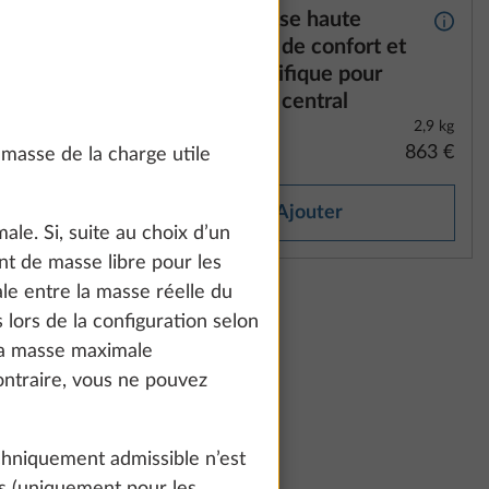
ETIC
Matelas mousse haute
Plus d’informations
Plus d
densité zones de confort et
sommier spécifique pour
grand lit ou lit central
3,0 kg
2,9 kg
403 €
863 €
masse de la charge utile
Ajouter
ale. Si, suite au choix d’un
nt de masse libre pour les
le entre la masse réelle du
lors de la configuration selon
la masse maximale
ontraire, vous ne pouvez
hniquement admissible n’est