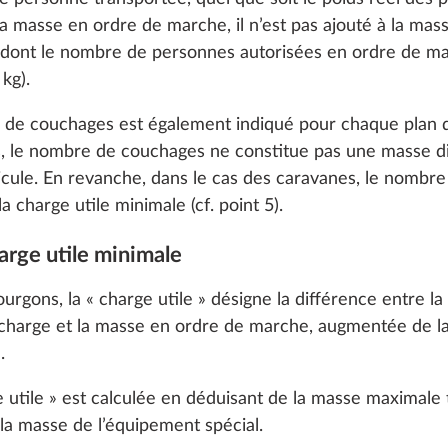
Ajouter
Ajouter
 cookies and customization options by clicking on the "S
a masse en ordre de marche, il n’est pas ajouté à la mas
 dont le nombre de personnes autorisées en ordre de ma
kg).
Decline
e de couchages est également indiqué pour chaque plan
s, le nombre de couchages ne constitue pas une masse d
hicule. En revanche, dans le cas des caravanes, le nombr
a charge utile minimale (cf. point 5).
Nala
harge utile minimale
DE SÉRIE
ourgons, la « charge utile » désigne la différence entre 
charge et la masse en ordre de marche, augmentée de la
.
e utile » est calculée en déduisant de la masse maximale
a masse de l’équipement spécial.