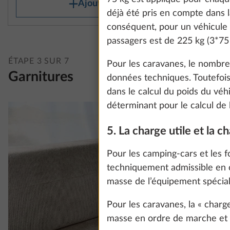
Ajouter
information about
déjà été pris en compte dans l
conséquent, pour un véhicule
passagers est de 225 kg (3*75 
Show details
ÉTAPE 3 SUR 7
Pour les caravanes, le nombr
Garnitures
données techniques. Toutefoi
dans le calcul du poids du vé
déterminant pour le calcul de l
5. La charge utile et la c
Pour les camping-cars et les f
techniquement admissible en 
masse de l’équipement spécial
Pour les caravanes, la « charg
masse en ordre de marche et l