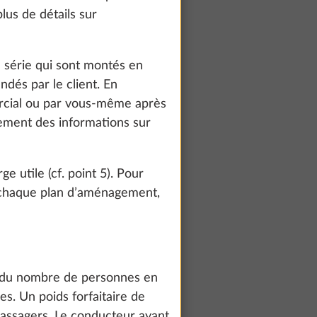
lus de détails sur
 série qui sont montés en
dés par le client. En
mercial ou par vous-même après
lement des informations sur
e utile (cf. point 5). Pour
 chaque plan d’aménagement,
 flèche
Plus d’informations
ile
te and to
10,0 kg
count and process
se du nombre de personnes en
449 €
ing on "Accept
. Un poids forfaitaire de
You can find more
passagers. Le conducteur ayant