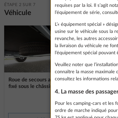
ÉTAPE 2 SUR 7
requises par la loi. Il s’agit
Véhicule
l’équipement de série, consult
L’« équipement spécial » dési
usine sur le véhicule sous la 
revanche, les autres accessoi
la livraison du véhicule ne fo
l’équipement spécial pouvant
Veuillez noter que l’installati
connaître la masse maximale 
consultez les informations rel
Roue de secours avec support
Système d
Plus d’information
fixé sous le châssis
KNOTT E
4. La masse des passage
We use cookies t
23,2 kg
improve our comm
Pour les camping-cars et les 
534 €
data for statisti
ordre de marche indiqué pour
all". You can rev
75 kg est appliqué pour chaqu