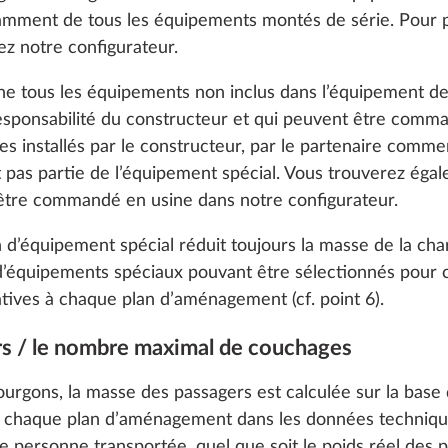
 notamment de tous les équipements montés de série. Pour p
ez notre configurateur.
gne tous les équipements non inclus dans l’équipement de
responsabilité du constructeur et qui peuvent être comman
res installés par le constructeur, par le partenaire com
nt pas partie de l’équipement spécial. Vous trouverez éga
 être commandé en usine dans notre configurateur.
on d’équipement spécial réduit toujours la masse de la charg
d’équipements spéciaux pouvant être sélectionnés pour
atives à chaque plan d’aménagement (cf. point 6).
e stabilisation
Porte-vélos THULE sur
s
Plus d’informations
TS Plus
pour 2 vélos, charge ut
rs / le nombre maximal de couchages
maxi 60 kg
o enable you to make the best possible use of our websi
5,7 kg
unication with you. We take your preferences into ac
fourgons, la masse des passagers est calculée sur la ba
1 126 €
cs and marketing only if you give us your consent by click
 chaque plan d’aménagement dans les données techniques
oke your consent at any time with effect for the future. 
e personne transportée, quel que soit le poids réel des 