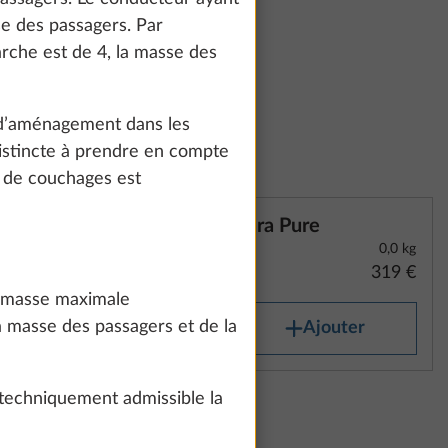
how details" link.
se des passagers. Par
rche est de 4, la masse des
Accept all
 d’aménagement dans les
istincte à prendre en compte
e de couchages est
Cara Pure
0,0 kg
319 €
la masse maximale
 masse des passagers et de la
Ajouter
 techniquement admissible la