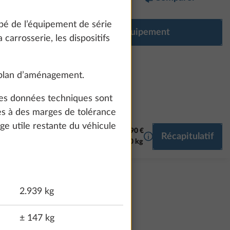
pé de l’équipement de série
Configurer l’équipement
carrosserie, les dispositifs
 plan d’aménagement.
 les données techniques sont
es à des marges de tolérance
ge utile restante du véhicule
48 490 €
Plus d’informations
Récapitulatif
EDIA
425,0 kg
2.939 kg
± 147 kg