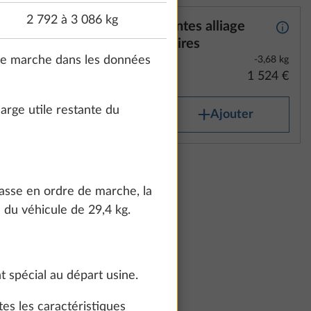
2 792 à 3 086 kg
er avec
Jantes alliage
Plus d’informations
Plus d
s
noires
 de marche dans les données
-3,68 kg
1 524 €
rge utile restante du
Ajouter
age
Plus d’informations
masse en ordre de marche, la
-3,68 kg
1 153 €
 du véhicule de 29,4 kg.
outer
 spécial au départ usine.
es les caractéristiques