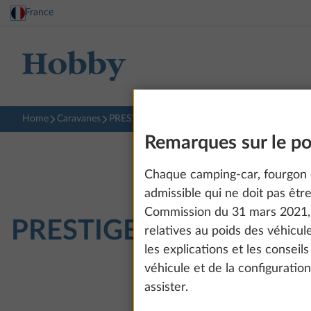
France
Home
Caravanes
PRESTIGE
720 UKFe
Remarques sur le poi
Chaque camping-car, fourgon 
admissible qui ne doit pas êt
Commission du 31 mars 2021, 
PRESTIGE
720 UKFe
relatives au poids des véhicul
les explications et les conseil
véhicule et de la configuratio
assister.