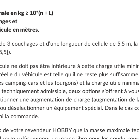
réchaud / four avec
Hotte aspirante DOM
s
Plus d’informations
ETFORD
réglable à 10 positions
ale en kg ≥ 10*(n + L)
ages et
icule en mètres.
29,8 kg
1 393 €
e 3 couchages et d’une longueur de cellule de 5,5 m, la 
,5]).
Ajouter
Ajouter
ule ne doit pas être inférieure à cette charge utile minim
éelle du véhicule est telle qu’il ne reste plus suffisamme
 camping-cars et les fourgons) et la charge utile minima
techniquement admissible, deux options s’offrent à vous 
ctionner une augmentation de charge (augmentation de 
ou désélectionner un équipement spécial. Dans le cas c
 ni la commande.
rès de votre revendeur HOBBY que la masse maximale tec