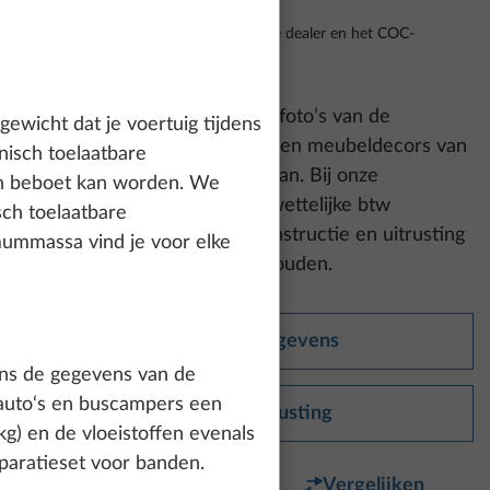
Inclusief 21% btw, transport tot aan de dealer en het COC-
document.
Let op a.u.b.:
Op de getoonde foto’s van de
wicht dat je voertuig tijdens
uitrusting kunnen bekledings- en meubeldecors van
nisch toelaatbare
andere series en modellen staan. Bij onze
den beboet kan worden. We
vrijblijvende adviesprijs is de wettelijke btw
sch toelaatbare
inbegrepen. Wijzigingen in constructie en uitrusting
ummassa vind je voor elke
evenals vergissingen voorbehouden.
Technische gegevens
gens de gegevens van de
erauto‘s en buscampers een
Standaarduitrusting
g) en de vloeistoffen evenals
paratieset voor banden.
Favoriet
Vergelijken