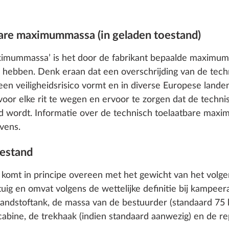
bare maximummassa (in geladen toestand)
ximummassa’ is het door de fabrikant bepaalde maximumge
g hebben. Denk eraan dat een overschrijding van de tech
een veiligheidsrisico vormt en in diverse Europese lan
voor elke rit te wegen en ervoor te zorgen dat de techni
ordt. Informatie over de technisch toelaatbare maxim
vens.
oestand
d’ komt in principe overeen met het gewicht van het vol
rtuig en omvat volgens de wettelijke definitie bij kampe
ndstoftank, de massa van de bestuurder (standaard 75 k
bine, de trekhaak (indien standaard aanwezig) en de re