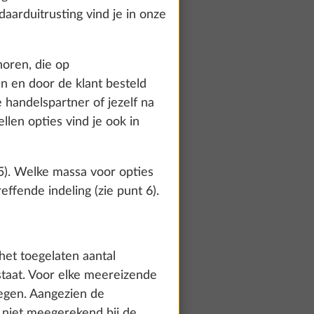
aarduitrusting vind je in onze
horen, die op
n en door de klant besteld
handelspartner of jezelf na
len opties vind je ook in
 5). Welke massa voor opties
ffende indeling (zie punt 6).
 op
Meer informatie
te and to
het toegelaten aantal
count and process
staat. Voor elke meereizende
ing on "Accept
egen. Aangezien de
10,0 kg
You can find more
j niet meegerekend bij de