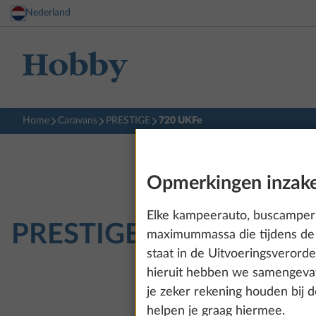
Nederland
Home
Caravans
PRESTIGE
720 UKFe
Opmerkingen inzake
Elke kampeerauto, buscamper 
PRESTIGE
720 UKFe
maximummassa die tijdens de 
staat in de Uitvoeringsveror
hieruit hebben we samengevat
je zeker rekening houden bij 
helpen je graag hiermee.