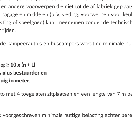
e en andere voorwerpen die niet tot de af fabriek geplaa
e bagage en middelen (bijv. kleding, voorwerpen voor ke
usting of speelgoed) kunt meenemen zonder de technis
rijden.
 kampeerauto‘s en buscampers wordt de minimale nutt
g ≥ 10 x (n + L)
 plus bestuurder en
tuig in meter.
o met 4 toegelaten zitplaatsen en een lengte van 7 m b
jk voorgeschreven minimale nuttige belasting echter ber