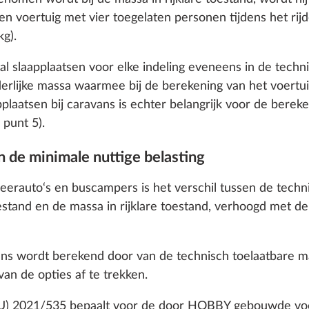
€ 1.120
 cookies and customization options by clicking on the "S
een voertuig met vier toegelaten personen tijdens het ri
kg).
Toevoegen
Toevoegen
al slaapplaatsen voor elke indeling eveneens in de techn
Decline
derlijke massa waarmee bij de berekening van het voert
plaatsen bij caravans is echter belangrijk voor de ber
 punt 5).
n de minimale nuttige belasting
peerauto‘s en buscampers is het verschil tussen de techn
Nala
tand en de massa in rijklare toestand, verhoogd met de
SERIE
avans wordt berekend door van de technisch toelaatbare
van de opties af te trekken.
EU) 2021/535 bepaalt voor de door HOBBY gebouwde voe