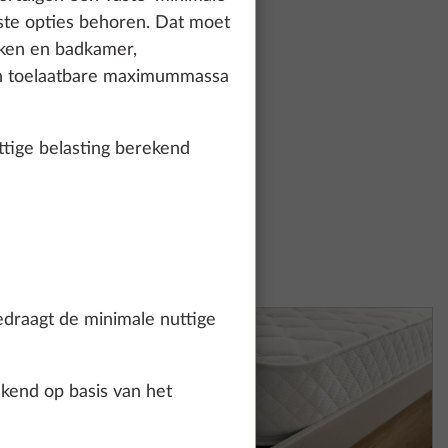
tste opties behoren. Dat moet
uken en badkamer,
ch toelaatbare maximummassa
ige belasting berekend
edraagt de minimale nuttige
ekend op basis van het