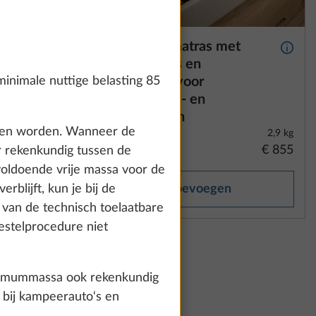
ncl.
Koudschuimmatras met
Meer informatie
Meer 
comfort zones en
lattenbodem voor
inimale nuttige belasting 85
tweepersoons- en
queensbedden
reden worden. Wanneer de
3,0 kg
2,9 kg
€ 400
€ 855
r rekenkundig tussen de
oldoende vrije massa voor de
Toevoegen
blijft, kun je bij de
g van de technisch toelaatbare
estelprocedure niet
aximummassa ook rekenkundig
l bij kampeerauto‘s en