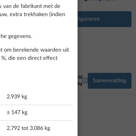
s van de fabrikant met de
ouw, extra trekhaken (indien
Uitrusting configureren
sche gegevens.
aat om berekende waarden uit
%, die een direct effect
€ 47.650
Meer informatie
Samenvatting
DIA
425,0 kg
2.939 kg
± 147 kg
2.792 tot 3.086 kg