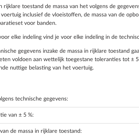
n rijklare toestand de massa van het volgens de gegeven
 voertuig inclusief de vloeistoffen, de massa van de opb
aratieset voor banden.
voor elke indeling vind je voor elke indeling in de techni
hnische gegevens inzake de massa in rijklare toestand g
en voldoen aan wettelijk toegestane toleranties tot ± 5 
e nuttige belasting van het voertuig.
TER, GAS, ELEKTRICITEIT
VERWARMING, AIRCO
MULTIME
volgens technische gegevens:
tie van ± 5 %:
an de massa in rijklare toestand: