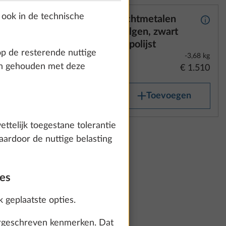
 ook in de technische
gen
Lichtmetalen
Meer informatie
Meer 
velgen, zwart
n
gepolijst
op de resterende nuttige
-3,68 kg
den gehouden met deze
€ 1.510
Toevoegen
ettelijk toegestane tolerantie
len
Meer informatie
aardoor de nuttige belasting
ver
-3,68 kg
€ 1.145
ies
k geplaatste opties.
voegen
voorgeschreven kenmerken. Dat