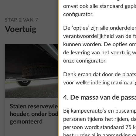
omvat ook alle standaard gepla
configurator.
STAP 2 VAN 7
Voertuig
De ‘opties’ zijn alle onderdele
verantwoordelijkheid van de f
kunnen worden. De opties omva
de levering van het voertuig w
onze configurator.
Denk eraan dat door de plaats
voor welke indeling maximaal 
4. De massa van de pass
Stalen reservewiel met
Stabilis
Meer informatie
We use cookies t
Bij kampeerauto‘s en buscampe
houder, onder bodem
ETS Plus
improve our comm
personen tijdens het rijden, d
gemonteerd
data for statisti
persoon wordt standaard 75 k
23,2 kg
all". You can rev
bestuurder al in aanmerking g