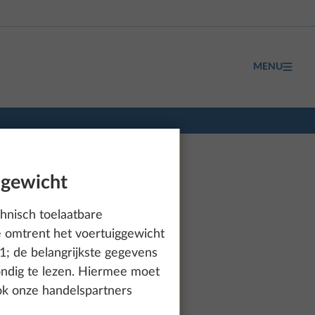
MENU
 gewicht
hnisch toelaatbare
e omtrent het voertuiggewicht
1; de belangrijkste gegevens
ondig te lezen. Hiermee moet
Ook onze handelspartners
vanaf € 47.650