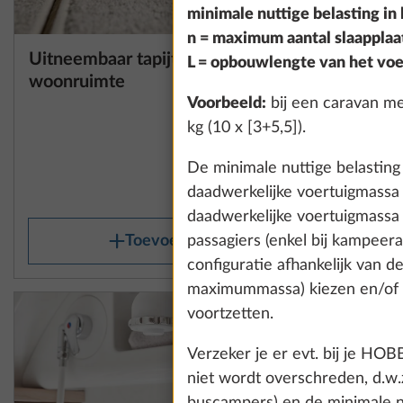
minimale nuttige belasting in k
n = maximum aantal slaapplaa
Uitneembaar tapijt in
Kook- / 
Meer informatie
L = opbouwlengte van het voer
woonruimte
grill TH
Voorbeeld:
bij een caravan me
kg (10 x [3+5,5]).
De minimale nuttige belasting
10,0 kg
€ 390
daadwerkelijke voertuigmassa
daadwerkelijke voertuigmassa
Toevoegen
passagiers (enkel bij kampeera
configuratie afhankelijk van d
maximummassa) kiezen en/of o
voortzetten.
Verzeker je er evt. bij je H
niet wordt overschreden, d.w.