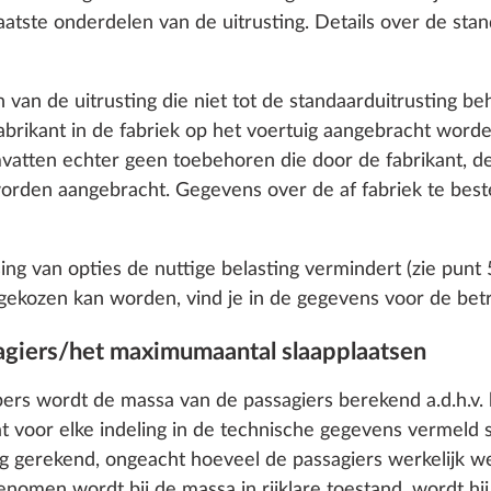
atste onderdelen van de uitrusting. Details over de stand
n van de uitrusting die niet tot de standaarduitrusting be
abrikant in de fabriek op het voertuig aangebracht worde
tten echter geen toebehoren die door de fabrikant, de 
orden aangebracht. Gegevens over de af fabriek te bestel
ing van opties de nuttige belasting vermindert (zie punt
gekozen kan worden, vind je in de gegevens voor de betre
agiers/het maximumaantal slaapplaatsen
ator systeem KNOTT
Fietsendrager THULE,
Meer informatie
o enable you to make the best possible use of our websi
rs wordt de massa van de passagiers berekend a.d.h.v. 
dissel, voor 2 fietsen,
unication with you. We take your preferences into ac
at voor elke indeling in de technische gegevens vermeld 
belastbaar tot 60 kg
cs and marketing only if you give us your consent by click
g gerekend, ongeacht hoeveel de passagiers werkelijk w
5,7 kg
oke your consent at any time with effect for the future. 
enomen wordt bij de massa in rijklare toestand, wordt hi