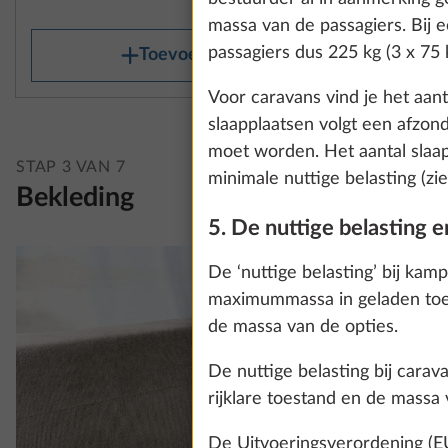
€ 530
information about
massa van de passagiers. Bij 
passagiers dus 225 kg (3 x 75 
Toevoegen
Voor caravans vind je het aant
Show details
slaapplaatsen volgt een afzon
moet worden. Het aantal slaap
STAP 3 VAN 7
minimale nuttige belasting (zie
Bekleding
5. De nuttige belasting e
De ‘nuttige belasting’ bij kam
maximummassa in geladen toes
de massa van de opties.
De nuttige belasting bij car
rijklare toestand en de massa 
De Uitvoeringsverordening (