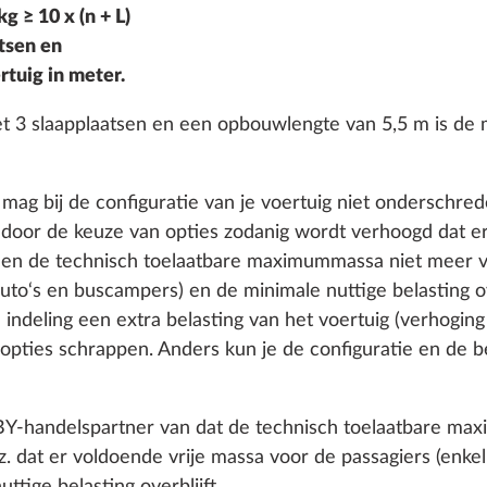
g ≥ 10 x (n + L)
tsen en
ovencombinatie met
Afzuigkap DOMETIC, i
Meer informatie
tuig in meter.
ETFORD
Hobby tienstanden
toerenregelaar
t 3 slaapplaatsen en een opbouwlengte van 5,5 m is de m
 mag bij de configuratie van je voertuig niet ondersch
29,8 kg
€ 1.395
 door de keuze van opties zodanig wordt verhoogd dat e
 en de technisch toelaatbare maximummassa niet meer v
Toevoegen
Toevoegen
uto‘s en buscampers) en de minimale nuttige belasting over
e indeling een extra belasting van het voertuig (verhogin
pties schrappen. Anders kun je de configuratie en de b
OBBY-handelspartner van dat de technisch toelaatbare m
z. dat er voldoende vrije massa voor de passagiers (enke