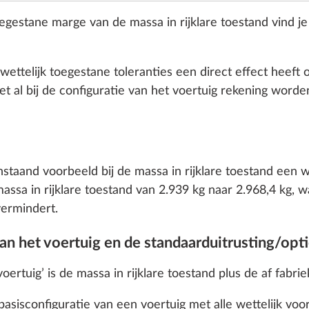
egestane marge van de massa in rijklare toestand vind je
Stalen vel
zilver, met
wieldoppe
ettelijk toegestane toleranties een direct effect heeft 
SERIE
oet al bij de configuratie van het voertuig rekening wor
nstaand voorbeeld bij de massa in rijklare toestand een w
Lichtmeta
ssa in rijklare toestand van 2.939 kg naar 2.968,4 kg, w
velgen zil
vermindert.
an het voertuig en de standaarduitrusting/opt
ertuig’ is de massa in rijklare toestand plus de af fabrie
Toe
e basisconfiguratie van een voertuig met alle wettelijk 