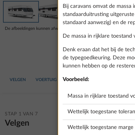
Bij caravans omvat de massa i
standaarduitrusting uitgeruste
standaard aanwezig) en de rep
De afbeeldingen kunnen afwijken van jouw gekozen configuratie.
De massa in rijklare toestand 
Denk eraan dat het bij de tec
de typegoedkeuring. Deze moet
kunnen hebben op de resterend
Voorbeeld:
VELGEN
VOERTUIG
BEKLEDING
INTERIEUR
WA
Massa in rijklare toestand 
Wettelijk toegestane toleran
STAP 1 VAN 7
Velgen
Wettelijk toegestane marge v