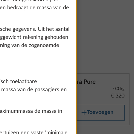
€ 495
how details" link.
jden bedraagt de massa van de
ische gegevens. Uit het aantal
Accept all
uiggewicht rekening gehouden
ekening van de zogenoemde
isch toelaatbare
Cara Pure
0,0 kg
 massa van de passagiers en
€ 320
 maximummassa de massa in
Toevoegen
rtuigen een vaste ‘minimale