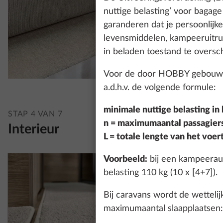
nuttige belasting’ voor bagag
garanderen dat je persoonlijk
levensmiddelen, kampeeruitr
in beladen toestand te oversch
Voor de door HOBBY gebouwde
a.d.h.v. de volgende formule:
minimale nuttige belasting in k
STAP 4 VAN 7
n = maximumaantal passagiers
Interieur
L = totale lengte van het voer
Voorbeeld:
bij een kampeeraut
belasting 110 kg (10 x [4+7]).
Bij caravans wordt de wetteli
maximumaantal slaapplaatsen: