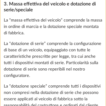
2,2 kg
Nella configurazione del tuo veicolo non è possibile
541 €
rimanere al di sotto della massa utile minima
prescritta per legge. Se la massa effettiva del
Aggiungi
veicolo aumenta per effetto della selezione della
dotazione speciale a un punto tale che, a livello di
calcolo, tra la massa effettiva del veicolo e la massa
massima tecnicamente ammissibile non rimane più
una massa libera sufficiente per i passeggeri (solo
nel caso dei camper e dei furgonati) e la massa utile
minima, durante la configurazione puoi selezionare
un aumento del carico del veicolo (aumento della
massa massima tecnicamente ammissibile) in
funzione della pianta e/o deselezionare la dotazione
speciale. Altrimenti non potrai proseguire con la
configurazione e la procedura d’ordine.
Sistema Smart Trailer (livellamento del
Maggio
veicolo e indicatore del livello di
Accertati a livello di calcolo che, eventualmente