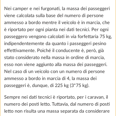
Ah), sensore della batteria e cassetta
Essa si calcola, dapprima per camper e furgonati,
portabatteria
togliendo dalla massa massima tecnicamente
29,0 kg
ammissibile la massa in ordine di marcia, la massa
971 €
dei passeggeri e la massa utile minima. Nel caso dei
caravan, essa si calcola togliendo dalla massa
Aggiungi
massima tecnicamente ammissibile la massa in
ordine di marcia e la massa utile minima.
Poiché la massa in ordine di marcia è un valore
calcolato, sottoposto alle tolleranze consentite dalla
legge di massimo ± 5% e il verificarsi di queste
tolleranze può comportare il mancato
raggiungimento fattuale della massa utile minima, le
tolleranze consentite dalla legge vengono incluse
anche nella massa massima della dotazione speciale
a titolo precauzionale. Inoltre vengono considerate