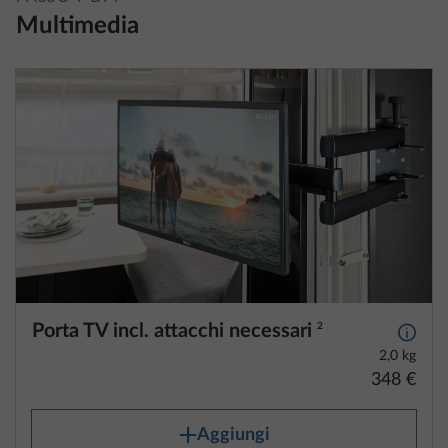
Porta TV incl. attacchi necessari
2
Maggio
2,0 kg
348 €
Aggiungi