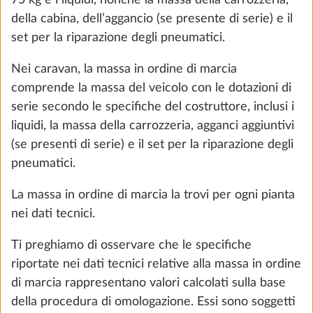
277 €
numero di posti letto nei caravan è determinante
per il calcolo della cosiddetto massa utile minima
Aggiungi
(cfr. cifra 5).
5. Massa utile e massa utile minima
La “massa utile” indica, nel caso dei camper e dei
furgonati, la differenza tra la massa massima
tecnicamente ammissibile a pieno carico e la massa
in ordine di marcia, aumentata della massa dei
passeggeri e della massa della dotazione speciale.
La massa utile si calcola, nel caso dei caravan,
togliendo dalla massa massima tecnicamente
Pompa dell’acqua con interruttore
ammissibile la massa in ordine di marcia e la massa
supplementare
della dotazione speciale.
0,4 kg