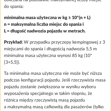
czujnikiem akumulatora oraz skrzynką na
akumulator
2,8 kg
2121 zł
Dodaj