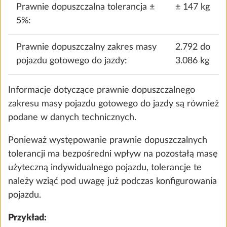
podczas konfiguracji pojazdu. Jeśli rzeczywista masa
pojazdu zostanie zwiększona w wyniku wyboru
wyposażenia specjalnego w takim stopniu, że
różnica między rzeczywistą masą pojazdu
a maksymalną masą całkowitą dla pasażerów (tylko
dla kamperów i furgonów) oraz nie będzie
wystarczająca dla uzyskania minimalnej masy
użytkowej, podczas konfiguracji możesz w zależności
od układu wnętrza wybrać zwiększenie DMC
Pompa wody z dodatkowym
(zwiększenie maksymalnej masy całkowitej) i/lub
przełącznikiem
zrezygnować z wyposażenia specjalnego.
0,4 kg
W przeciwnym razie nie będziesz mógł
1226 zł
kontynuować procesu konfiguracji i zamawiania.
Dodaj
W razie potrzeby upewnij się u partnera
handlowego HOBBY, czy dopuszczalna masa