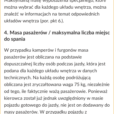
specjalnych, które nie są częścią wyposażenia
seryjnego.
Informacje dotyczące maksymalnej masy
wyposażenia specjalnego można znaleźć dla
każdego układu wnętrza w danych technicznych.
Ok, zrozumiałem
Pakiet startowy E-Trailer Basic
Więcej
(poziomowanie pojazdu i informacja
o poziomie napełnienia zbiornika gazu
w aplikacji E-Trailer)
0,8 kg
1303 zł