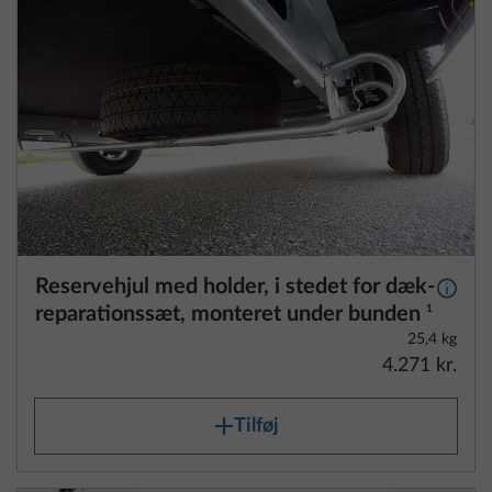
Reservehjul med holder, i stedet for dæk-
Yderli
reparationssæt, monteret under bunden
1
25,4 kg
4.271 kr.
Tilføj