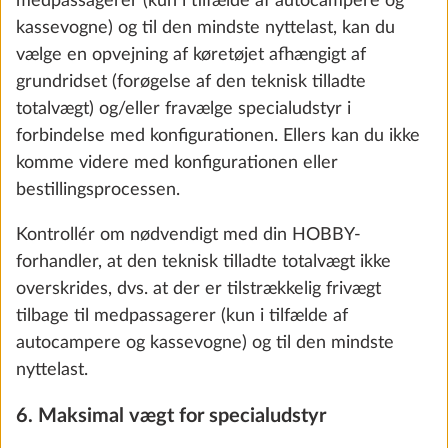
medpassagerer (kun i tilfælde af autocampere og
kassevogne) og til den mindste nyttelast, kan du
vælge en opvejning af køretøjet afhængigt af
Vandpumpe
grundridset (forøgelse af den teknisk tilladte
0,4 kg
549 kr.
totalvægt) og/eller fravælge specialudstyr i
forbindelse med konfigurationen. Ellers kan du ikke
Tilføj
komme videre med konfigurationen eller
bestillingsprocessen.
Kontrollér om nødvendigt med din HOBBY-
forhandler, at den teknisk tilladte totalvægt ikke
overskrides, dvs. at der er tilstrækkelig frivægt
tilbage til medpassagerer (kun i tilfælde af
autocampere og kassevogne) og til den mindste
nyttelast.
6. Maksimal vægt for specialudstyr