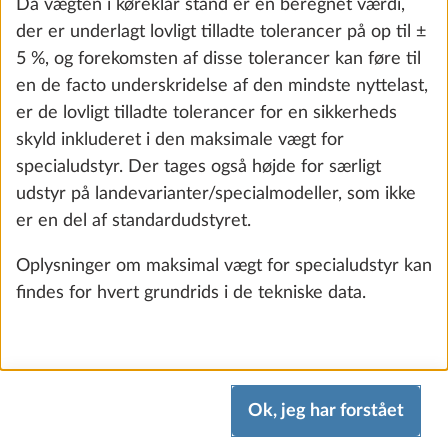
Da vægten i køreklar stand er en beregnet værdi,
Gastrykregulator TRUMA DuoControl,
Yderli
inkl. automatisk skift, crashsensor og
der er underlagt lovligt tilladte tolerancer på op til ±
gasfilter
5 %, og forekomsten af disse tolerancer kan føre til
2,2 kg
en de facto underskridelse af den mindste nyttelast,
4.255 kr.
er de lovligt tilladte tolerancer for en sikkerheds
skyld inkluderet i den maksimale vægt for
Tilføj
specialudstyr. Der tages også højde for særligt
udstyr på landevarianter/specialmodeller, som ikke
er en del af standardudstyret.
Oplysninger om maksimal vægt for specialudstyr kan
findes for hvert grundrids i de tekniske data.
Ok, jeg har forstået