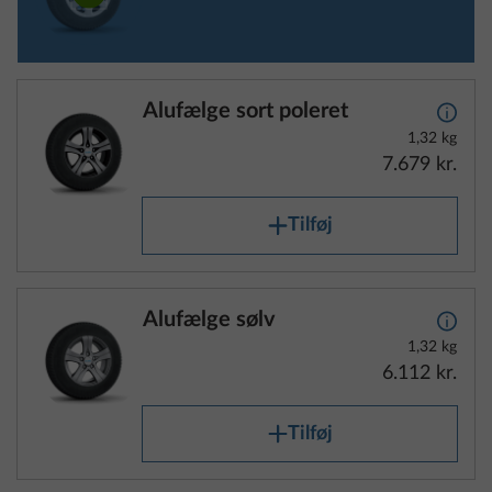
Alufælge sort poleret
Yderli
1,32 kg
7.679 kr.
Tilføj
Alufælge sølv
Yderli
1,32 kg
6.112 kr.
Tilføj