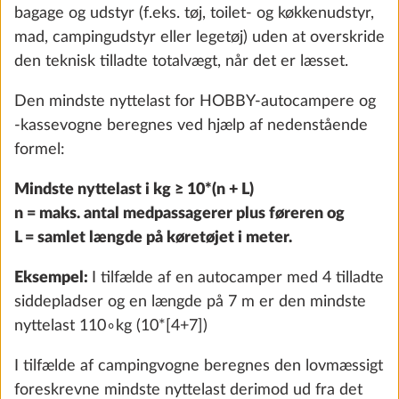
bagage og udstyr (f.eks. tøj, toilet- og køkkenudstyr,
mad, campingudstyr eller legetøj) uden at overskride
den teknisk tilladte totalvægt, når det er læsset.
Friskvandstank, 47 Liter
Yderli
Den mindste nyttelast for HOBBY-autocampere og
25,0 kg
-kassevogne beregnes ved hjælp af nedenstående
1.841 kr.
formel:
Tilføj
Mindste nyttelast i kg ≥ 10*(n + L)
n = maks. antal medpassagerer plus føreren og
L = samlet længde på køretøjet i meter.
Eksempel:
I tilfælde af en autocamper med 4 tilladte
siddepladser og en længde på 7 m er den mindste
nyttelast 110∘kg (10*[4+7])
I tilfælde af campingvogne beregnes den lovmæssigt
foreskrevne mindste nyttelast derimod ud fra det