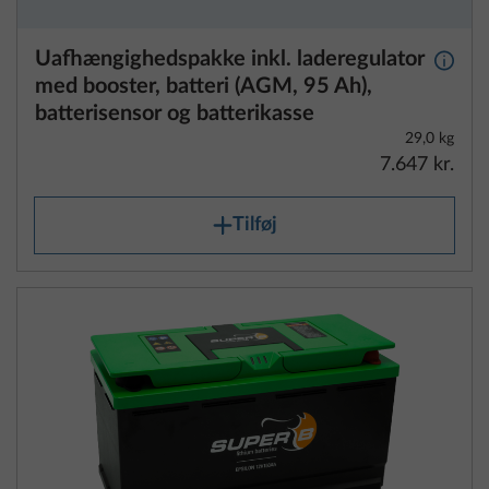
Uafhængighedspakke inkl. laderegulator
Yderli
med booster, batteri (AGM, 95 Ah),
batterisensor og batterikasse
29,0 kg
7.647 kr.
Tilføj