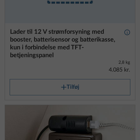
Lader til 12 V strømforsyning med
Yderli
booster, batterisensor og batterikasse,
kun i forbindelse med TFT-
betjeningspanel
2,8 kg
4.085 kr.
Tilføj