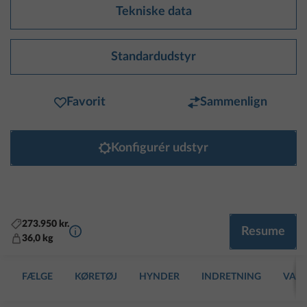
Tekniske data
Standardudstyr
Favorit
Sammenlign
Konfigurér udstyr
273.950 kr.
Yderligere information
Resume
36,0 kg
FÆLGE
KØRETØJ
HYNDER
INDRETNING
VAND