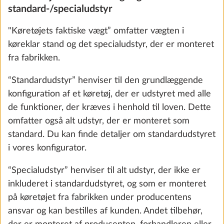
standard-/specialudstyr
"Køretøjets faktiske vægt” omfatter vægten i
køreklar stand og det specialudstyr, der er monteret
Bageovn THETFORD med elektronisk
Yderli
tænding og indvendig belysning, 36 liter
fra fabrikken.
15,0 kg
“Standardudstyr” henviser til den grundlæggende
6.338 kr.
konfiguration af et køretøj, der er udstyret med alle
de funktioner, der kræves i henhold til loven. Dette
Tilføj
omfatter også alt udstyr, der er monteret som
standard. Du kan finde detaljer om standardudstyret
i vores konfigurator.
“Specialudstyr” henviser til alt udstyr, der ikke er
inkluderet i standardudstyret, og som er monteret
på køretøjet fra fabrikken under producentens
ansvar og kan bestilles af kunden. Andet tilbehør,