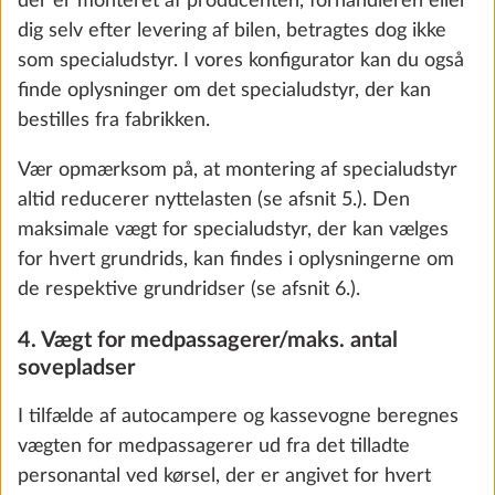
der er monteret af producenten, forhandleren eller
dig selv efter levering af bilen, betragtes dog ikke
som specialudstyr. I vores konfigurator kan du også
finde oplysninger om det specialudstyr, der kan
Emhætte DOMETIC med regulering af
Yderli
bestilles fra fabrikken.
styrke
3,0 kg
Vær opmærksom på, at montering af specialudstyr
3.221 kr.
altid reducerer nyttelasten (se afsnit 5.). Den
maksimale vægt for specialudstyr, der kan vælges
Tilføj
for hvert grundrids, kan findes i oplysningerne om
de respektive grundridser (se afsnit 6.).
We use cookies to enable you to make the best
4. Vægt for medpassagerer/maks. antal
possible use of our website and to improve our
sovepladser
communication with you. We take your
preferences into account and process data for
I tilfælde af autocampere og kassevogne beregnes
statistics and marketing only if you give us your
vægten for medpassagerer ud fra det tilladte
consent by clicking on "Accept all". You can
personantal ved kørsel, der er angivet for hvert
revoke your consent at any time with effect for