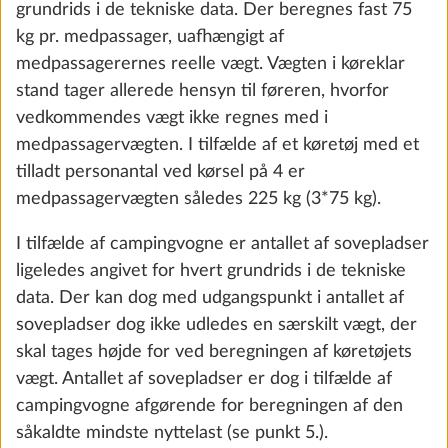
grundrids i de tekniske data. Der beregnes fast 75
the future. You can find more information about
kg pr. medpassager, uafhængigt af
cookies and customization options by clicking on
medpassagerernes reelle vægt. Vægten i køreklar
the "Show details" link.
Koldskumsmadras, med komfortzoner og
Yderli
stand tager allerede hensyn til føreren, hvorfor
fjedertræramme ved dobbelt- og queen
vedkommendes vægt ikke regnes med i
senge
medpassagervægten. I tilfælde af et køretøj med et
Show details
Decline
Accept all
2,9 kg
tilladt personantal ved kørsel på 4 er
6.904 kr.
medpassagervægten således 225 kg (3*75 kg).
Tilføj
I tilfælde af campingvogne er antallet af sovepladser
ligeledes angivet for hvert grundrids i de tekniske
data. Der kan dog med udgangspunkt i antallet af
sovepladser dog ikke udledes en særskilt vægt, der
SKRIDT 5 AF 8
skal tages højde for ved beregningen af køretøjets
Vand, gas, el
vægt. Antallet af sovepladser er dog i tilfælde af
campingvogne afgørende for beregningen af den
såkaldte mindste nyttelast (se punkt 5.).