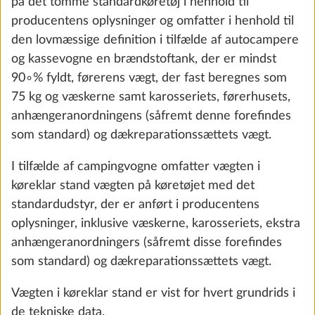
Hynder
på det tomme standardkøretøj i henhold til
producentens oplysninger og omfatter i henhold til
den lovmæssige definition i tilfælde af autocampere
og kassevogne en brændstoftank, der er mindst
90∘% fyldt, førerens vægt, der fast beregnes som
75 kg og væskerne samt karosseriets, førerhusets,
anhængeranordningens (såfremt denne forefindes
som standard) og dækreparationssættets vægt.
I tilfælde af campingvogne omfatter vægten i
køreklar stand vægten på køretøjet med det
standardudstyr, der er anført i producentens
oplysninger, inklusive væskerne, karosseriets, ekstra
Karosa
anhængeranordningers (såfremt disse forefindes
SERIE
som standard) og dækreparationssættets vægt.
Vægten i køreklar stand er vist for hvert grundrids i
de tekniske data.