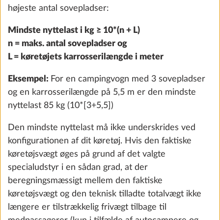
højeste antal sovepladser:
Mindste nyttelast i kg ≥ 10*(n + L)
City-vandtilslutning
Yderli
n = maks. antal sovepladser og
0,5 kg
L = køretøjets karrosserilængde i meter
2.180 kr.
Eksempel:
For en campingvogn med 3 sovepladser
Tilføj
og en karrosserilængde på 5,5 m er den mindste
nyttelast 85 kg (10*[3+5,5])
Den mindste nyttelast må ikke underskrides ved
konfigurationen af dit køretøj. Hvis den faktiske
køretøjsvægt øges på grund af det valgte
specialudstyr i en sådan grad, at der
beregningsmæssigt mellem den faktiske
køretøjsvægt og den teknisk tilladte totalvægt ikke
længere er tilstrækkelig frivægt tilbage til