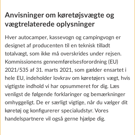
Anvisninger om køretøjsvægte og
vægtrelaterede oplysninger
Hver autocamper, kassevogn og campingvogn er
designet af producenten til en teknisk tilladt
totalvægt, som ikke må overskrides under rejsen.
Kommissionens gennemførelsesforordning (EU)
Opvejning med teknisk ændring for køretøj
med enkeltaksel til 1.800 kg
2021/535 af 31. marts 2021, som gælder ensartet i
25,5 kg
hele EU, indeholder lovkrav om køretøjers vægt, hvis
4.570 kr.
vigtigste indhold vi har opsummeret for dig. Læs
venligst de følgende forklaringer og bemærkninger
Tilføj
omhyggeligt. De er særligt vigtige, når du vælger dit
køretøj og konfigurerer specialudstyr. Vores
handelspartnere vil også gerne hjælpe dig.