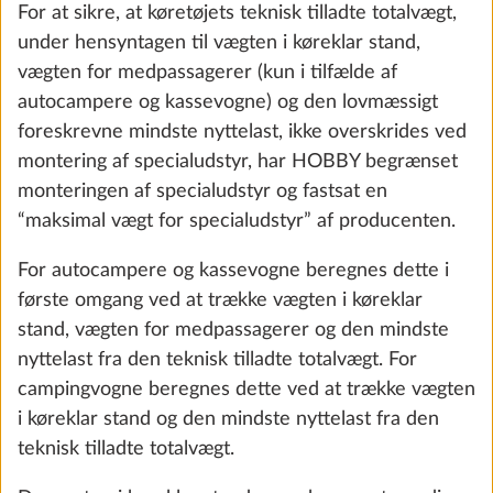
For at sikre, at køretøjets teknisk tilladte totalvægt,
Udvendig gasudtag, ekstraudstyr
Yderli
under hensyntagen til vægten i køreklar stand,
1,5 kg
vægten for medpassagerer (kun i tilfælde af
2.551 kr.
autocampere og kassevogne) og den lovmæssigt
foreskrevne mindste nyttelast, ikke overskrides ved
Tilføj
montering af specialudstyr, har HOBBY begrænset
monteringen af specialudstyr og fastsat en
“maksimal vægt for specialudstyr” af producenten.
For autocampere og kassevogne beregnes dette i
første omgang ved at trække vægten i køreklar
stand, vægten for medpassagerer og den mindste
nyttelast fra den teknisk tilladte totalvægt. For
campingvogne beregnes dette ved at trække vægten
i køreklar stand og den mindste nyttelast fra den
teknisk tilladte totalvægt.