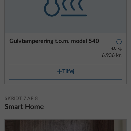
Gulvtemperering t.o.m. model 540
Yderli
4,0 kg
6.936 kr.
Tilføj
SKRIDT 7 AF 8
Smart Home