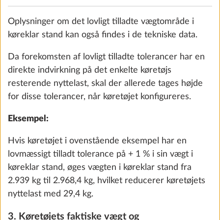
Oplysninger om det lovligt tilladte vægtområde i
køreklar stand kan også findes i de tekniske data.
Udtagelig gulvtæppe
Da forekomsten af lovligt tilladte tolerancer har en
Yderli
direkte indvirkning på det enkelte køretøjs
10,0 kg
3.141 kr.
resterende nyttelast, skal der allerede tages højde
for disse tolerancer, når køretøjet konfigureres.
Tilføj
Eksempel:
Hvis køretøjet i ovenstående eksempel har en
lovmæssigt tilladt tolerance på + 1 % i sin vægt i
køreklar stand, øges vægten i køreklar stand fra
2.939 kg til 2.968,4 kg, hvilket reducerer køretøjets
nyttelast med 29,4 kg.
3. Køretøjets faktiske vægt og