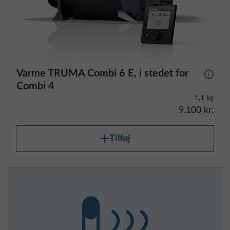
Varme TRUMA Combi 6 E, i stedet for
Yderli
Combi 4
1,1 kg
9.100 kr.
Tilføj