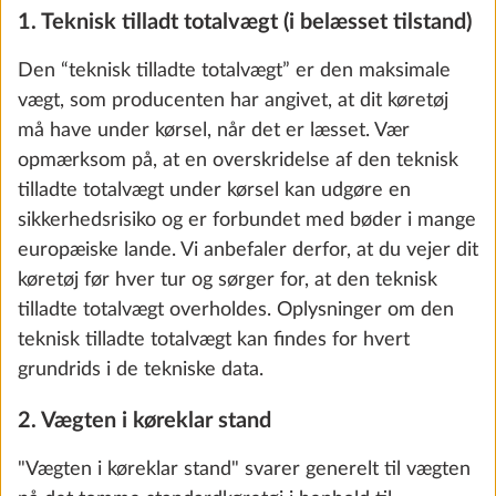
1. Teknisk tilladt totalvægt (i belæsset tilstand)
Den “teknisk tilladte totalvægt” er den maksimale
vægt, som producenten har angivet, at dit køretøj
må have under kørsel, når det er læsset. Vær
opmærksom på, at en overskridelse af den teknisk
tilladte totalvægt under kørsel kan udgøre en
sikkerhedsrisiko og er forbundet med bøder i mange
Cykelholder på træktøjsafdækning
Yderli
europæiske lande. Vi anbefaler derfor, at du vejer dit
THULE, til 2 cykler, nyttelast 60 kg
køretøj før hver tur og sørger for, at den teknisk
10,0 kg
3.593 kr.
tilladte totalvægt overholdes. Oplysninger om den
teknisk tilladte totalvægt kan findes for hvert
Tilføj
grundrids i de tekniske data.
2. Vægten i køreklar stand
"Vægten i køreklar stand" svarer generelt til vægten
SKRIDT 3 AF 8