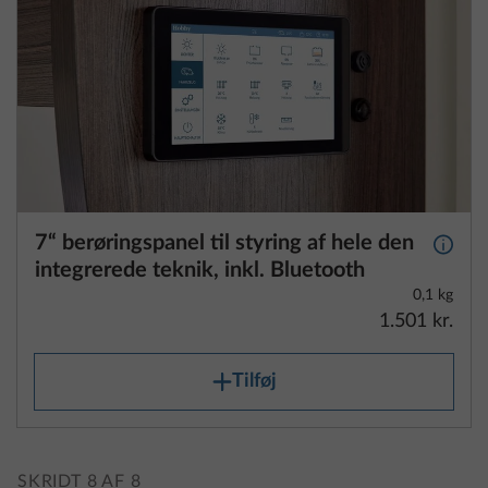
7“ berøringspanel til styring af hele den
Yderli
integrerede teknik, inkl. Bluetooth
0,1 kg
1.501 kr.
Tilføj
SKRIDT 8 AF 8