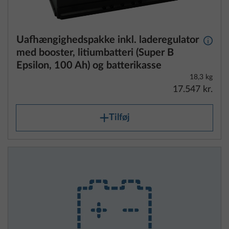
Uafhængighedspakke inkl. laderegulator
Yderli
med booster, litiumbatteri (Super B
Epsilon, 100 Ah) og batterikasse
18,3 kg
17.547 kr.
Tilføj