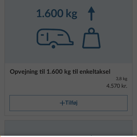
Opvejning til 1.600 kg til enkeltaksel
3,8 kg
4.570 kr.
Tilføj