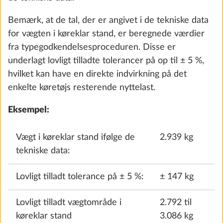
Nora
Bemærk, at de tal, der er angivet i de tekniske data
0,0 kg
for vægten i køreklar stand, er beregnede værdier
2.551 kr.
fra typegodkendelsesproceduren. Disse er
underlagt lovligt tilladte tolerancer på op til ± 5 %,
Tilføj
hvilket kan have en direkte indvirkning på det
enkelte køretøjs resterende nyttelast.
Eksempel:
SKRIDT 4 AF 8
Indretning
Vægt i køreklar stand ifølge de
2.939 kg
tekniske data:
Lovligt tilladt tolerance på ± 5 %:
± 147 kg
Lovligt tilladt vægtområde i
2.792 til
køreklar stand
3.086 kg