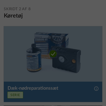
SKRIDT 2 AF 8
Køretøj
Dæk-nødreparationssæt
Yderli
SERIE