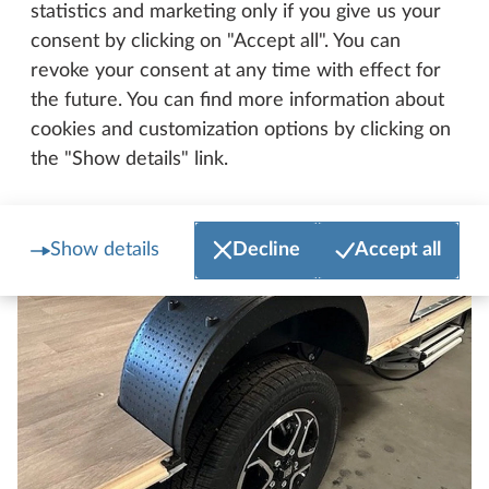
Sänkt bakparti
statistics and marketing only if you give us your
consent by clicking on "Accept all". You can
Sänkningen av bakpartiet med lågramschassit ger
revoke your consent at any time with effect for
garaget maximal volym. Golvet är frostskyddat med
the future. You can find more information about
XPS-isolering. De stora garageluckorna är utrustade
cookies and customization options by clicking on
med gastryckfjädrar. De hålls då stabilt när de är
the "Show details" link.
öppna.
Show details
Decline
Accept all