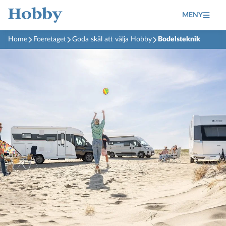
MENY
Home
Foeretaget
Goda skäl att välja Hobby
Bodelsteknik