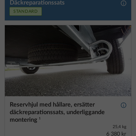
Reservhjul med hållare, ersätter
Mer i
däckreparationssats, underliggande
montering
1
25,4 kg
6 380 kr
Lägg till