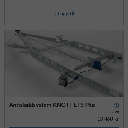
Antisladdsystem KNOTT ETS Plus
Mer i
5,7 kg
13 460 kr
Lägg till