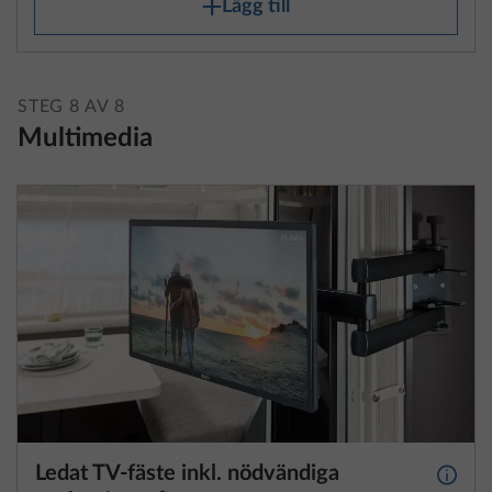
STEG 8 AV 8
Multimedia
Ledat TV-fäste inkl. nödvändiga
Mer i
anslutningar
3
2,0 kg
4 090 kr