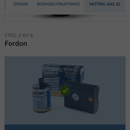
STEG 2 AV 8
Fordon
Däckreparationssats
Mer i
STANDARD