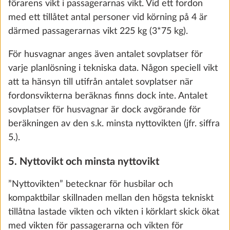
av extrautrustning, har HOBBY begränsat
installationen av extrautrustning och vi som
Smart-Trailer-System (fordonsnivellering
Mer i
tillverkare har definierat en ”högsta vikt för
och indikering av gasnivå via appen E-
extrautrustning”.
Trailer)
0,0 kg
För husbilar och kompaktbilar räknar man fram
3 750 kr
denna genom att från den högsta tekniskt tillåtna
vikten dra av vikten i körklart skick, passagerarnas
Lägg till
vikt och minsta nyttovikt. För husvagnar räknar man
fram den genom att från den högsta tekniskt tillåtna
vikten drar man av vikten i körklart skick och minsta
nyttovikt.
Eftersom vikten i körklart skick är ett framräknat
värde med juridiskt tillåtna toleranser på upp till ± 5
% och om dessa toleranser förekommer, kan det
leda till den minsta nyttovikten de facto underskrids,