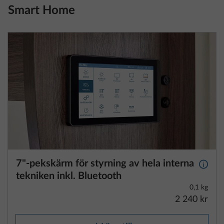
7"-pekskärm för styrning av hela interna
Mer i
tekniken inkl. Bluetooth
0,1 kg
2 240 kr
Lägg till