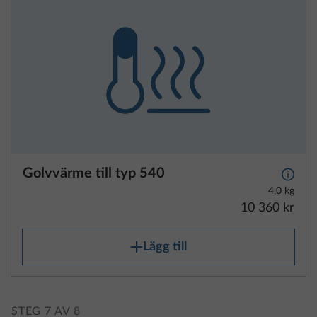
Golvvärme till typ 540
Mer i
4,0 kg
10 360 kr
Lägg till
STEG 7 AV 8
Smart Home