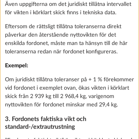
campingutrustning eller leksaker) utan att överskrida
högsta tekniskt tillåtna vikt vid lastat tillstånd.
Separat huvudströmbrytare för vattenpump
För de husbilar och kompaktbilar som HOBBY
0,4 kg
bygger beräknas den här minsta nyttovikten med
820 kr
hjälp av följande formel:
Minsta nyttovikt i kg ≥ 10*(n + L)
Lägg till
n = maximalt antal passagerare plus föraren och
L = fordonets totala längd i meter.
Exempel:
Vid en husbil med 4 tillåtna sittplatser och
en längd på 7 m är den minsta nyttovikten 110 kg
(10*[4+7]).
Vid husvagnar beräknas däremot den i lag
föreskrivna minsta nyttovikten med hjälp av
maximalt antal sovplatser: